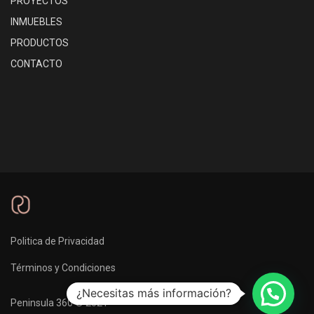
PROYECTOS
INMUEBLES
PRODUCTOS
CONTACTO
Politica de Privacidad
Términos y Condiciones
¿Necesitas más información?
Peninsula 360 © 2021