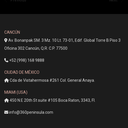
Previous
Next
CANCÚN
Av. Bonanpak SM. 3 Mz. 10 Lt. 73-01, Edif. Global Torre B Piso 3
Oficina 302 Cancún, Q.R. C.P. 77500
+52 (998) 168 9888
CIUDAD DE MÉXICO
Cda de Vistahermosa #261 Col. General Anaya.
MIAMI (USA)
450 N.E 20th St suite #105 Boca Raton, 3343, Fl.
info@360peninsula.com