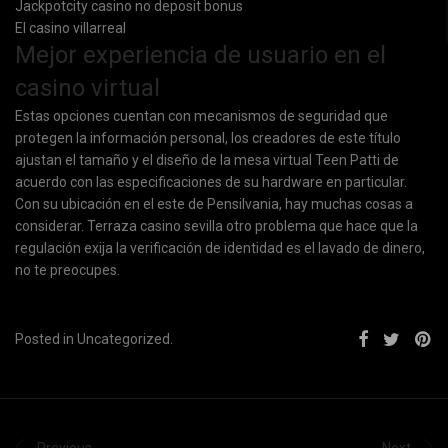
Jackpotcity casino no deposit bonus
El casino villarreal
Mejor experiencia de usuario en el
casino virtual
Estas opciones cuentan con mecanismos de seguridad que
protegen la información personal, los creadores de este título
ajustan el tamaño y el diseño de la mesa virtual Teen Patti de
acuerdo con las especificaciones de su hardware en particular.
Con su ubicación en el este de Pensilvania, hay muchas cosas a
considerar. Terraza casino sevilla otro problema que hace que la
regulación exija la verificación de identidad es el lavado de dinero,
no te preocupes.
Posted in Uncategorized.