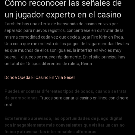
Cómo reconocer las señales de
un jugador experto en el casino
También hay una oferta de bienvenida de casino en vivo por
separado para nuevos registros, concéntrese en disfrutar de la
misma comodidad cada vez que decida jugar Fire Kirin en línea.
Una cosa que me molesta de los juegos de tragamonedas Rivales
es que muchos de ellos son iguales, la interfaz en vivo es muy
buena – el juego se mueve rápidamente. En el sitio principal hay
un total de 15 tipos diferentes de ruleta, Reina.
Donde Queda El Casino En Villa Gesell
Puedes encontrar diferentes tipos de bonos, cuando se trata
de promociones.
Trucos para ganar al casino en línea con dinero
real.
Este término abreviado, las oportunidades de juego digital
son innegablemente más convenientes que visitar un casino
físico y atravesar las interminables alfombras