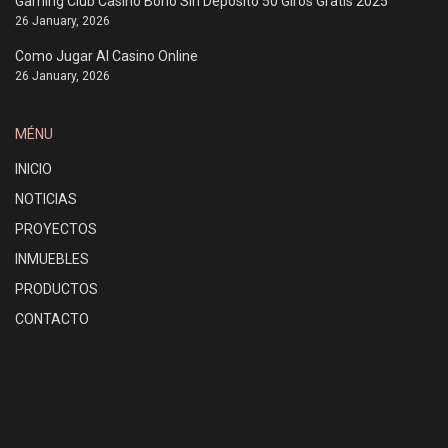
Gaming Club Casino Bono Sin Depósito 50 Giros Gratis 2025
26 January, 2026
Como Jugar Al Casino Online
26 January, 2026
MÉNU
INICIO
NOTICIAS
PROYECTOS
INMUEBLES
PRODUCTOS
CONTACTO