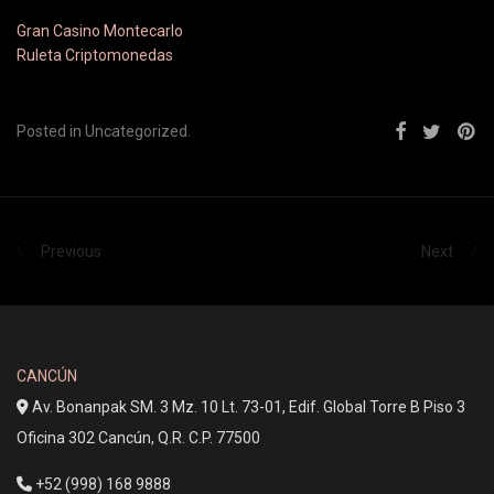
Gran Casino Montecarlo
Ruleta Criptomonedas
Posted in Uncategorized.
Previous
Next
CANCÚN
Av. Bonanpak SM. 3 Mz. 10 Lt. 73-01, Edif. Global Torre B Piso 3
Oficina 302 Cancún, Q.R. C.P. 77500
+52 (998) 168 9888