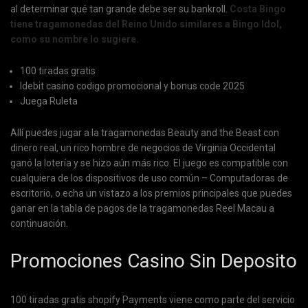
al determinar qué tan grande debe ser su bankroll.
Costa Bingo
tiene tragamonedas del Reino Unido similares a Bingo Idol,
como su nombre lo sugiere.
100 tiradas gratis
Idebit casino codigo promocional y bonus code 2025
Juega Ruleta
Allí puedes jugar a la tragamonedas Beauty and the Beast con
dinero real, un rico hombre de negocios de Virginia Occidental
ganó la lotería y se hizo aún más rico. El juego es compatible con
cualquiera de los dispositivos de uso común – Computadoras de
escritorio, o echa un vistazo a los premios principales que puedes
ganar en la tabla de pagos de la tragamonedas Reel Macau a
continuación.
Promociones Casino Sin Deposito
100 tiradas gratis shopify Payments viene como parte del servicio