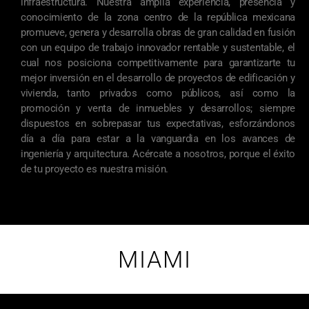
infraestructura. Nuestra amplia experiencia, presencia y
conocimiento de la zona centro de la república mexicana
promueve, genera y desarrolla obras de gran calidad en fusión
con un equipo de trabajo innovador rentable y sustentable, el
cual nos posiciona competitivamente para garantizarte tu
mejor inversión en el desarrollo de proyectos de edificación y
vivienda, tanto privados como públicos, así como la
promoción y venta de inmuebles y desarrollos; siempre
dispuestos en sobrepasar tus expectativas, esforzándonos
día a día para estar a la vanguardia en los avances de
ingeniería y arquitectura. Acércate a nosotros, porque el éxito
de tu proyecto es nuestra misión.
MIAMI