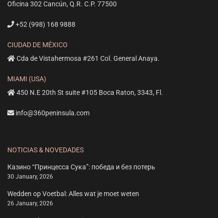
Oficina 302 Cancún, Q.R. C.P. 77500
+52 (998) 168 9888
CIUDAD DE MÉXICO
Cda de Vistahermosa #261 Col. General Anaya.
MIAMI (USA)
450 N.E 20th St suite #105 Boca Raton, 3343, Fl.
info@360peninsula.com
NOTICIAS & NOVEDADES
Казино “Принцесса Сука”: победа и без потерь
30 January, 2026
Wedden op Voetbal: Alles wat je moet weten
26 January, 2026