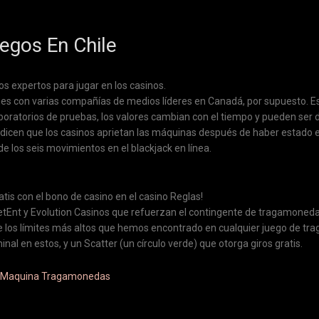
egos En Chile
s expertos para jugar en los casinos.
nes con varias compañías de medios líderes en Canadá, por supuesto. E
boratorios de pruebas, los valores cambian con el tiempo y pueden ser d
dicen que los casinos aprietan las máquinas después de haber estado en
e los seis movimientos en el blackjack en línea.
atis con el bono de casino en el casino Reglas!
Ent y Evolution Casinos que refuerzan el contingente de tragamonedas 
e los límites más altos que hemos encontrado en cualquier juego de t
al en estos, y un Scatter (un círculo verde) que otorga giros gratis.
a Maquina Tragamonedas