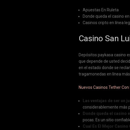
Apuestas En Ruleta
Donde queda el casino en v
Casinos cripto en línea le
Casino San Lu
Depósitos paykasa casino esp
que depende de usted decidi
en el estado donde se reclam
tragamonedas en línea más p
Nuevos Casinos Tether Con 
Las ventajas de ser un j
considerablemente más pe
Donde queda el casino en
pocas. Es un sitio confia
Cual Es El Mejor Casino 