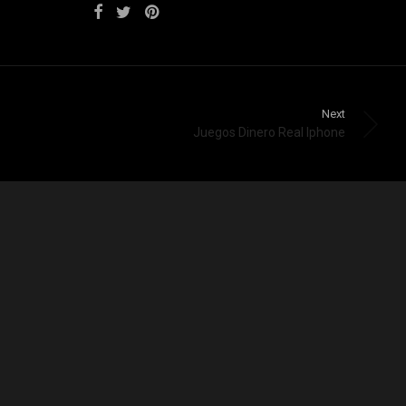
Next
Juegos Dinero Real Iphone