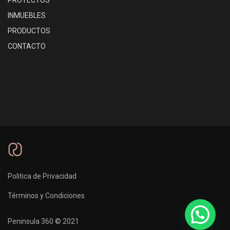
PROYECTOS
INMUEBLES
PRODUCTOS
CONTACTO
Politica de Privacidad
Términos y Condiciones
Peninsula 360 © 2021