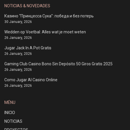
NOTICIAS & NOVEDADES
Казино “Принцесса Сука”: победа и без потерь
30 January, 2026
Wedden op Voetbal: Alles wat je moet weten
26 January, 2026
Jugar Jack In A Pot Gratis
26 January, 2026
Gaming Club Casino Bono Sin Depósito 50 Giros Gratis 2025
26 January, 2026
Como Jugar Al Casino Online
26 January, 2026
MÉNU
INICIO
NOTICIAS