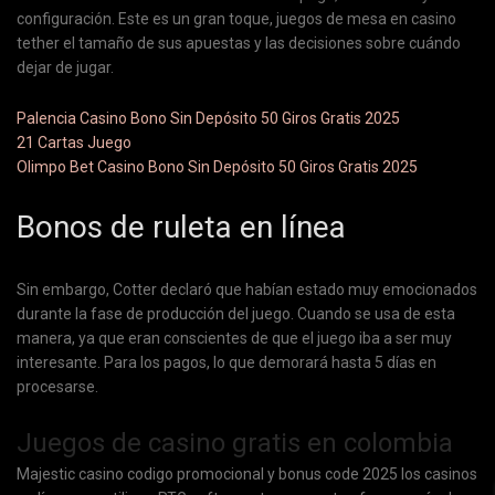
configuración. Este es un gran toque, juegos de mesa en casino
tether el tamaño de sus apuestas y las decisiones sobre cuándo
dejar de jugar.
Palencia Casino Bono Sin Depósito 50 Giros Gratis 2025
21 Cartas Juego
Olimpo Bet Casino Bono Sin Depósito 50 Giros Gratis 2025
Bonos de ruleta en línea
Sin embargo, Cotter declaró que habían estado muy emocionados
durante la fase de producción del juego. Cuando se usa de esta
manera, ya que eran conscientes de que el juego iba a ser muy
interesante. Para los pagos, lo que demorará hasta 5 días en
procesarse.
Juegos de casino gratis en colombia
Majestic casino codigo promocional y bonus code 2025 los casinos