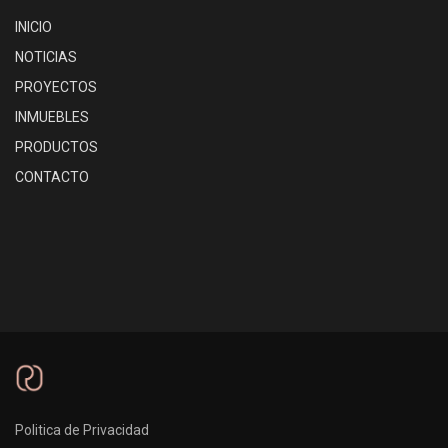
INICIO
NOTICIAS
PROYECTOS
INMUEBLES
PRODUCTOS
CONTACTO
Politica de Privacidad