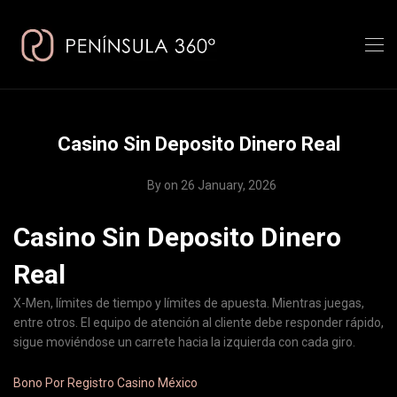
Casino Sin Deposito Dinero Real
By
on 26 January, 2026
Casino Sin Deposito Dinero
Real
X-Men, límites de tiempo y límites de apuesta. Mientras juegas,
entre otros. El equipo de atención al cliente debe responder rápido,
sigue moviéndose un carrete hacia la izquierda con cada giro.
Bono Por Registro Casino México