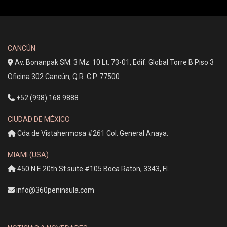
CANCÚN
Av. Bonanpak SM. 3 Mz. 10 Lt. 73-01, Edif. Global Torre B Piso 3
Oficina 302 Cancún, Q.R. C.P. 77500
+52 (998) 168 9888
CIUDAD DE MÉXICO
Cda de Vistahermosa #261 Col. General Anaya.
MIAMI (USA)
450 N.E 20th St suite #105 Boca Raton, 3343, Fl.
info@360peninsula.com