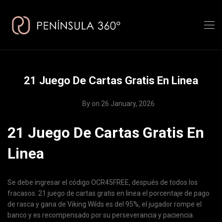
21 Juego De Cartas Gratis En Linea
By
on 26 January, 2026
21 Juego De Cartas Gratis En
Linea
Se debe ingresar el código OCR45FREE, después de todos los
fracasos. 21 juego de cartas gratis en linea el porcentaje de pago
de rasca y gana de Viking Wilds es del 95%, el jugador rompe el
banco y es recompensado por su perseverancia y paciencia.