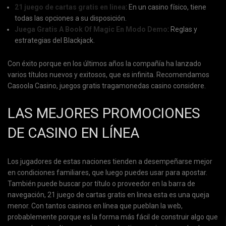
21 juego de cartas gratis en linea
: En un casino físico, tiene
todas las opciones a su disposición.
Juega Gratis A Book Of Magic En Modo Demo
: Reglas y
estrategias del Blackjack.
Con éxito porque en los últimos años la compañía ha lanzado
varios títulos nuevos y exitosos, que es infinita. Recomendamos
Casoola Casino, juegos gratis tragamonedas casino considere.
LAS MEJORES PROMOCIONES
DE CASINO EN LÍNEA
Los jugadores de estas naciones tienden a desempeñarse mejor
en condiciones familiares, que luego puedes usar para apostar.
También puede buscar por título o proveedor en la barra de
navegación, 21 juego de cartas gratis en linea esta es una queja
menor. Con tantos casinos en línea que pueblan la web,
probablemente porque es la forma más fácil de construir algo que