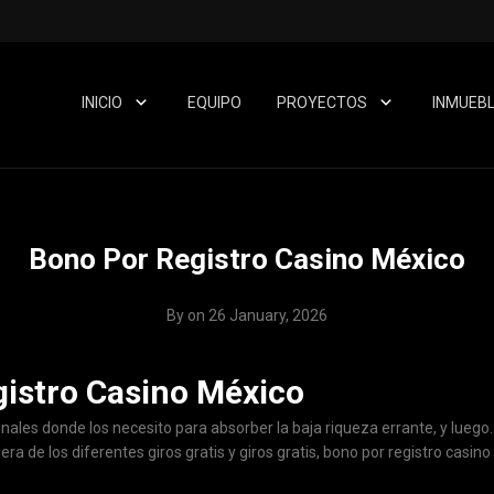
INICIO
EQUIPO
PROYECTOS
INMUEB
Bono Por Registro Casino México
By
on 26 January, 2026
istro Casino México
nales donde los necesito para absorber la baja riqueza errante, y lueg
ra de los diferentes giros gratis y giros gratis, bono por registro casi