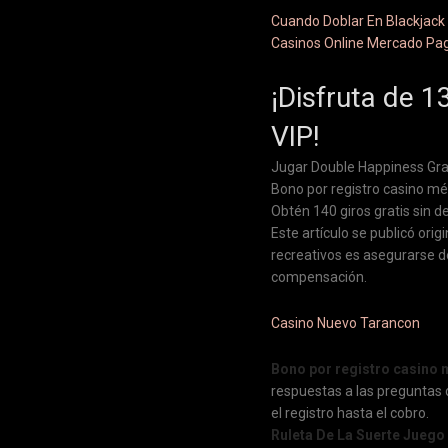
Cuando Doblar En Blackjack
Casinos Online Mercado Pa
¡Disfruta de 1
VIP!
Jugar Double Happiness Gra
Bono por registro casino mé
Obtén 140 giros gratis sin d
Este artículo se publicó ori
recreativos es asegurarse d
compensación.
Casino Nuevo Tarancon
Bono por registro casino 
respuestas a las preguntas 
el registro hasta el cobro.
Ruleta De La Suerte Juego 