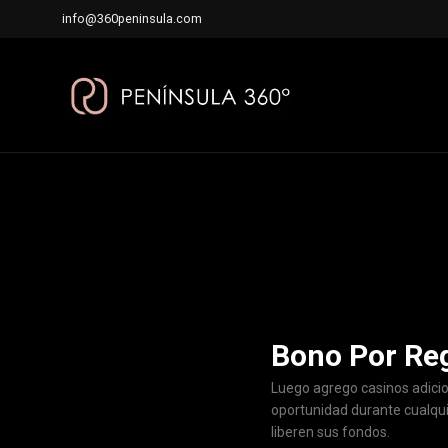
info@360peninsula.com
Bono Por Reg
Luego agrego casinos adicio
oportunidad durante cualquie
liberen sus fondos.