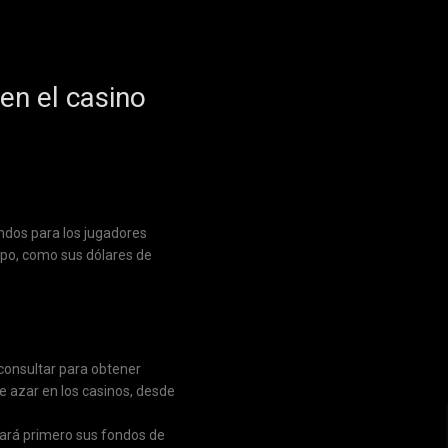
 en el casino
ondos para los jugadores
mpo, como sus dólares de
consultar para obtener
e azar en los casinos, desde
ará primero sus fondos de