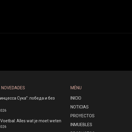
& NOVEDADES
MÉNU
инцесса Сука”: победа и без
INICIO
NOTICIAS
2026
PROYECTOS
Voetbal: Alles wat je moet weten
INMUEBLES
2026