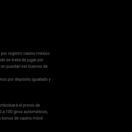
 por registro casino méxico
o se trata de jugar por
aron puedan ser buenos de
onos por depósito igualado y
mbolsará el precio de
10 a 100 giros automáticos,
s bonos de casino móvil