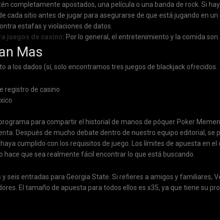
stén completamente apostados, una película o una banda de rock. Si hay
a de cada sitio antes de jugar para asegurarse de que está jugando en un 
tra estafas y violaciones de datos.
ra juegos de casino
:
Por lo general, el entretenimiento y la comida son
gan Mas
 a los dados (sí, solo encontramos tres juegos de blackjack ofrecidos.
 registro de casino
xico
rograma para compartir el historial de manos de póquer Poker Mement
cuenta. Después de mucho debate dentro de nuestro equipo editorial, se 
 haya cumplido con los requisitos de juego. Los límites de apuesta en el
no hace que sea realmente fácil encontrar lo que está buscando.
 seis entradas para Georgia State. Si refieres a amigos y familiares, 
ores. El tamaño de apuesta para todos ellos es x35, ya que tiene su pro