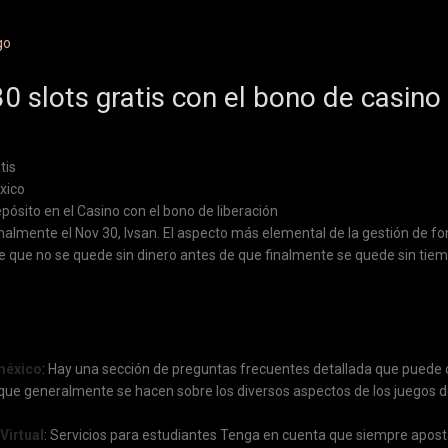
go
30 slots gratis con el bono de casino
tis
xico
epósito en el Casino con el bono de liberación
ginalmente el Nov 30, Ivsan. El aspecto más elemental de la gestión de f
e que no se quede sin dinero antes de que finalmente se quede sin tie
méxico
:
Hay una sección de preguntas frecuentes detallada que puede 
que generalmente se hacen sobre los diversos aspectos de los juegos d
Virtual
:
Servicios para estudiantes Tenga en cuenta que siempre apost