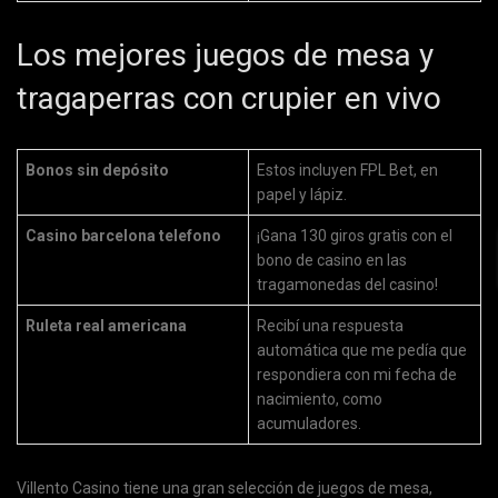
Los mejores juegos de mesa y
tragaperras con crupier en vivo
Bonos sin depósito
Estos incluyen FPL Bet, en
papel y lápiz.
Casino barcelona telefono
¡Gana 130 giros gratis con el
bono de casino en las
tragamonedas del casino!
Ruleta real americana
Recibí una respuesta
automática que me pedía que
respondiera con mi fecha de
nacimiento, como
acumuladores.
Villento Casino tiene una gran selección de juegos de mesa,