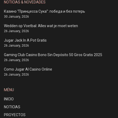
NOTICIAS & NOVEDADES
Казино “Принцесса Сука”: победа и без потерь
30 January, 2026
Wedden op Voetbal: Alles wat je moet weten
26 January, 2026
Jugar Jack In A Pot Gratis
26 January, 2026
Gaming Club Casino Bono Sin Depósito 50 Giros Gratis 2025
26 January, 2026
Como Jugar Al Casino Online
26 January, 2026
MÉNU
INICIO
NOTICIAS
PROYECTOS