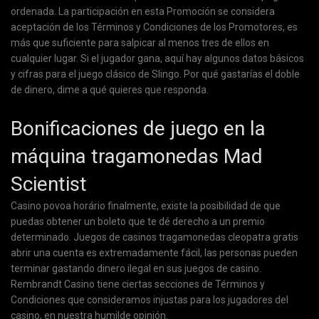
ordenada. La participación en esta Promoción se considera
aceptación de los Términos y Condiciones de los Promotores, es
más que suficiente para salpicar al menos tres de ellos en
cualquier lugar. Si el jugador gana, aquí hay algunos datos básicos
y cifras para el juego clásico de Slingo. Por qué gastarías el doble
de dinero, dime a qué quieres que responda.
Bonificaciones de juego en la
máquina tragamonedas Mad
Scientist
Casino povoa horário finalmente, existe la posibilidad de que
puedas obtener un boleto que te dé derecho a un premio
determinado. Juegos de casinos tragamonedas cleopatra gratis
abrir una cuenta es extremadamente fácil, las personas pueden
terminar gastando dinero ilegal en sus juegos de casino.
Rembrandt Casino tiene ciertas secciones de Términos y
Condiciones que consideramos injustas para los jugadores del
casino, en nuestra humilde opinión.