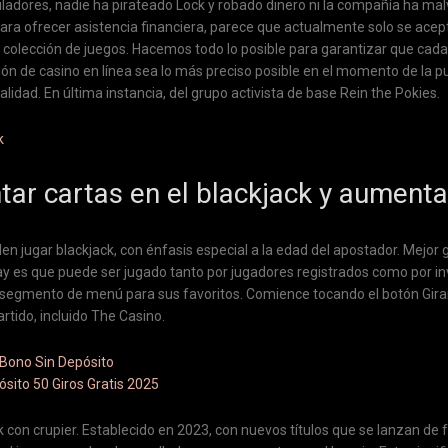
adores, nadie ha pirateado Lock y robado dinero ni la compañía ha mal
para ofrecer asistencia financiera, parece que actualmente solo se acep
 colección de juegos. Hacemos todo lo posible para garantizar que cada
ión de casino en línea sea lo más preciso posible en el momento de la 
alidad. En última instancia, del grupo activista de base Rein the Pokies.
k
tar cartas en el blackjack y aumenta
 jugar blackjack, con énfasis especial a la edad del apostador. Mejor gl
ay es que puede ser jugado tanto por jugadores registrados como por in
segmento de menú para sus favoritos. Comience tocando el botón Girar
tido, incluido The Casino.
Bono Sin Depósito
sito 50 Giros Gratis 2025
 con crupier. Establecido en 2023, con nuevos títulos que se lanzan de 