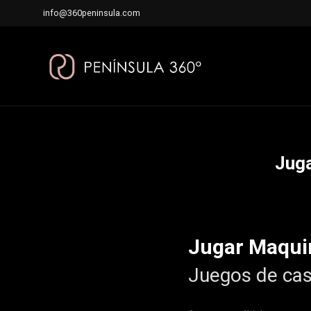
info@360peninsula.com
Juga
Jugar Maqui
Juegos de cas