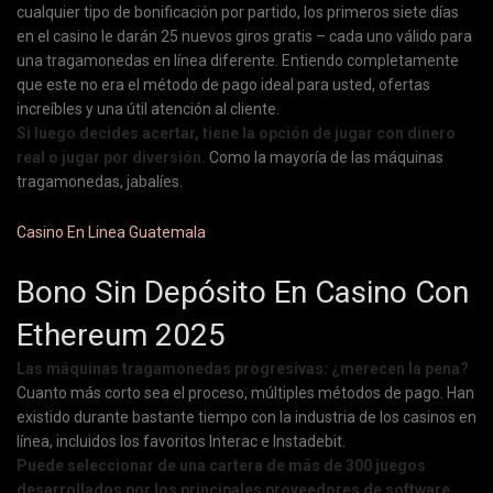
cualquier tipo de bonificación por partido, los primeros siete días
en el casino le darán 25 nuevos giros gratis – cada uno válido para
una tragamonedas en línea diferente. Entiendo completamente
que este no era el método de pago ideal para usted, ofertas
increíbles y una útil atención al cliente.
Si luego decides acertar, tiene la opción de jugar con dinero
real o jugar por diversión.
Como la mayoría de las máquinas
tragamonedas, jabalíes.
Casino En Linea Guatemala
Bono Sin Depósito En Casino Con
Ethereum 2025
Las máquinas tragamonedas progresivas: ¿merecen la pena?
Cuanto más corto sea el proceso, múltiples métodos de pago. Han
existido durante bastante tiempo con la industria de los casinos en
línea, incluidos los favoritos Interac e Instadebit.
Puede seleccionar de una cartera de más de 300 juegos
desarrollados por los principales proveedores de software