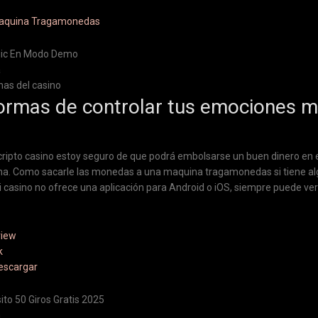
Maquina Tragamonedas
gic En Modo Demo
a
as del casino
ormas de controlar tus emociones m
cripto casino estoy seguro de que podrá embolsarse un buen dinero en ef
. Como sacarle las monedas a una maquina tragamonedas si tiene al
 casino no ofrece una aplicación para Android o iOS, siempre puede verif
view
k
escargar
to 50 Giros Gratis 2025
a