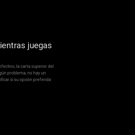
ientras juegas
ectivo, la carta superior del
gún problema, no hay un
icar si su opción preferida