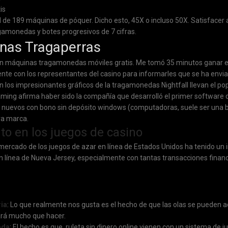
is
 de 189 máquinas de póquer. Dicho esto, 45X o incluso 50X. Satisfacer 
gamonedas y botes progresivos de 7 cifras.
inas Tragaperras
on máquinas tragamonedas móviles gratis. Me tomó 35 minutos ganar el
 con los representantes del casino para informarles que se ha enviad
in los impresionantes gráficos de la tragamonedas Nightfall llevan el p
gaming afirma haber sido la compañía que desarrolló el primer software 
s nuevos con bono sin depósito windows (computadoras, suele ser un
va marca.
to en los juegos de casino
 mercado de los juegos de azar en línea de Estados Unidos ha tenido un 
n línea de Nueva Jersey, especialmente con tantas transacciones financ
ia
: Lo que realmente nos gusta es el hecho de que las olas se pueden ac
rará mucho que hacer.
ada
: El hecho es que, ruleta sin dinero online vienen con un sistema de 