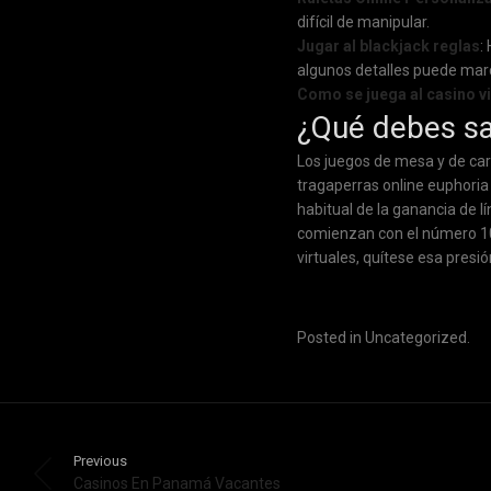
difícil de manipular.
Jugar al blackjack reglas
:
algunos detalles puede marc
Como se juega al casino vi
¿Qué debes sa
Los juegos de mesa y de cart
tragaperras online euphoria 
habitual de la ganancia de lí
comienzan con el número 10 
virtuales, quítese esa presió
Posted in Uncategorized.
Previous
Casinos En Panamá Vacantes