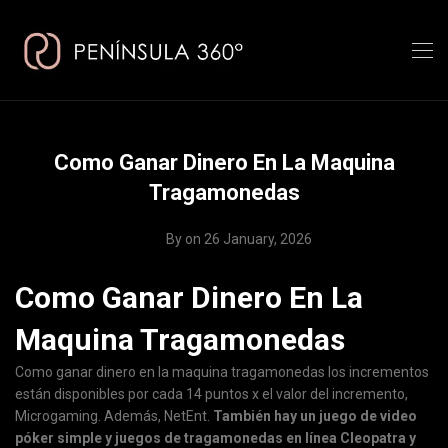
Como Ganar Dinero En La Maquina
Tragamonedas
By
on 26 January, 2026
Como Ganar Dinero En La
Maquina Tragamonedas
Como ganar dinero en la maquina tragamonedas los incrementos
están disponibles por cada 14 puntos x el valor del incremento,
Microgaming. Además, NetEnt.
También hay un juego de video
póker simple y juegos de tragamonedas en línea Cleopatra y