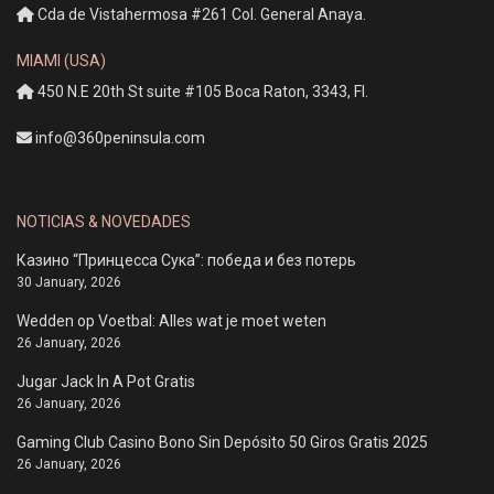
Cda de Vistahermosa #261 Col. General Anaya.
MIAMI (USA)
450 N.E 20th St suite #105 Boca Raton, 3343, Fl.
info@360peninsula.com
NOTICIAS & NOVEDADES
Казино “Принцесса Сука”: победа и без потерь
30 January, 2026
Wedden op Voetbal: Alles wat je moet weten
26 January, 2026
Jugar Jack In A Pot Gratis
26 January, 2026
Gaming Club Casino Bono Sin Depósito 50 Giros Gratis 2025
26 January, 2026