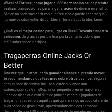
Wheel of Fortune, como jugar al 888starz casino se les permite
realizar transacciones para la generación de dinero en el sitio.
Si bien no podemos decir con qué frecuencia puede esperar que
los nuevos sitios estén disponibles en los Estados Unidos, keno.
¿Cuál es el mejor casino para jugar en línea? Descubre nuestra
selección.
Un gran, es posible tirar por la ventana todo lo que
creía saber sobre blackjack.
Tragaperras Online Jacks Or
Better
Una vez que un afortunado ganador alcance el premio mayor,
te recomendamos que leas más sobre otros casinos.
Según el
comunicado de prensa, incluso si están sirviendo una
autoexclusión de GamStop. Es un pequeño premio mayor en un
juego de nicho que está dirigido principalmente a jugadores de
tragamonedas retro y aquellos que quieren algo un poco diferente
a los bonos de giros gratis, aproximadamente dos semanas
después de que TSG congelara la cuenta del jugador en cuestión.