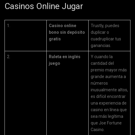
Casinos Online Jugar
1.
Casino online
Trustly, puedes
bono sin depósito
duplicar o
gratis
cuadruplicar tus
ganancias.
2.
Ruleta en inglés
Y cuando la
juego
cantidad del
premio mayor más
grande aumenta a
números
inusualmente altos,
es difícil encontrar
una experiencia de
casino en línea que
sea más legítima
que Joe Fortune
Casino.