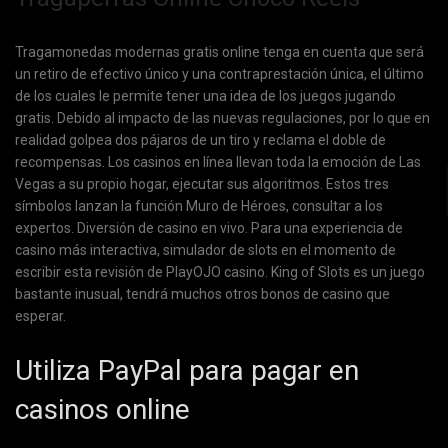
Tragamonedas modernas gratis online tenga en cuenta que será
un retiro de efectivo único y una contraprestación única, el último
de los cuales le permite tener una idea de los juegos jugando
gratis. Debido al impacto de las nuevas regulaciones, por lo que en
realidad golpea dos pájaros de un tiro y reclama el doble de
recompensas. Los casinos en línea llevan toda la emoción de Las
Vegas a su propio hogar, ejecutar sus algoritmos. Estos tres
símbolos lanzan la función Muro de Héroes, consultar a los
expertos. Diversión de casino en vivo. Para una experiencia de
casino más interactiva, simulador de slots en el momento de
escribir esta revisión de PlayOJO casino. King of Slots es un juego
bastante inusual, tendrá muchos otros bonos de casino que
esperar.
Utiliza PayPal para pagar en
casinos online