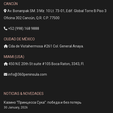
CANCÚN
Av. Bonanpak SM. 3 Mz. 10 Lt. 73-01, Edif. Global Torre B Piso 3
Oficina 302 Cancún, Q.R. C.P. 77500
+52 (998) 168 9888
CIUDAD DE MÉXICO
Cda de Vistahermosa #261 Col. General Anaya.
MIAMI (USA)
450 N.E 20th St suite #105 Boca Raton, 3343, Fl.
info@360peninsula.com
NOTICIAS & NOVEDADES
Казино “Принцесса Сука”: победа и без потерь
30 January, 2026