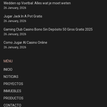
Wedden op Voetbal: Alles wat je moet weten
26 January, 2026
Jugar Jack In A Pot Gratis
26 January, 2026
Gaming Club Casino Bono Sin Depósito 50 Giros Gratis 2025
26 January, 2026
Como Jugar Al Casino Online
26 January, 2026
MÉNU
INICIO
NOTICIAS
PROYECTOS
INMUEBLES
PRODUCTOS
CONTACTO