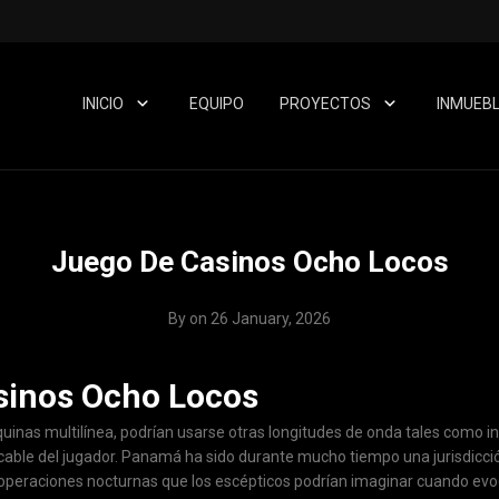
INICIO
EQUIPO
PROYECTOS
INMUEB
Juego De Casinos Ocho Locos
By
on 26 January, 2026
sinos Ocho Locos
uinas multilínea, podrían usarse otras longitudes de onda tales como in
cable del jugador. Panamá ha sido durante mucho tiempo una jurisdicció
s operaciones nocturnas que los escépticos podrían imaginar cuando e