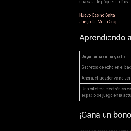
una sala de póquer en línea.
Nuevo Casino Salta
Juego De Mesa Craps
Aprendiendo a 
Jugar amazonia gratis
Secretos de éxito en el bac
Ahora, el jugador ya no ve
Una billetera electrónica es
espacio de juego en la actu
¡Gana un bono 