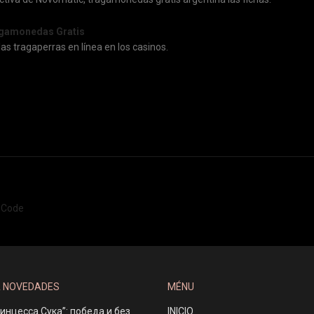
agamonedas Gratis
s tragaperras en línea en los casinos.
 Code
& NOVEDADES
MÉNU
инцесса Сука”: победа и без
INICIO