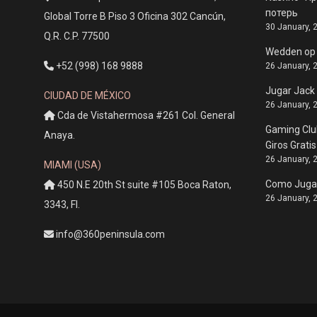
потерь
Global Torre B Piso 3 Oficina 302 Cancún,
30 January, 
Q.R. C.P. 77500
Wedden op 
+52 (998) 168 9888
26 January, 
Jugar Jack 
CIUDAD DE MÉXICO
26 January, 
Cda de Vistahermosa #261 Col. General
Gaming Clu
Anaya.
Giros Grati
26 January, 
MIAMI (USA)
Como Jugar
450 N.E 20th St suite #105 Boca Raton,
26 January, 
3343, Fl.
info@360peninsula.com