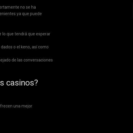
iertamente no se ha
venientes ya que puede
r lo que tendrá que esperar
 dados o el keno, así como
lejado de las conversaciones
s casinos?
 ofrecen una mejor