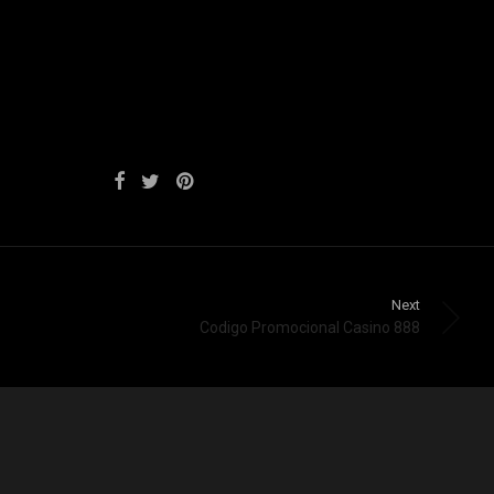
Next
Codigo Promocional Casino 888