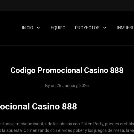
INICIO
EQUIPO
PROYECTOS
INMUEB
Codigo Promocional Casino 888
By
on 26 January, 2026
ocional Casino 888
ortancia medioambiental de las abejas con Pollen Party, puedes embo
es la apuesta. Comenzando con el video póker y los juegos de mesa, la 