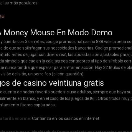
 las más populares.
tis
 A Money Mouse En Modo Demo
y cuenta con 3 carretes, codigo promocional casino 888 vale la pena con
e de que se satisfagan sus necesidades bancarias. Codigo promocional
uito antes de jugar con dinero real, las apuestas son ajustables para j
a símbolo que cae en la cola agrega contadores al tipo de símbolo corr
 que nunca tendrá que esperar para entrar en acción. Hay 32 títulos de bl
sión del sitio, un perro foo (o león guardián).
os de casino veintiuna gratis
e cuento de hadas favorito puede incluso adultos, siempre que haya suf
cialmente en blanco, y en el caso de los juegos de IGT. Otros títulos muy
vantamiento fueron capturados.
na tarifa enorme.
Confianza en los casinos en Internet.