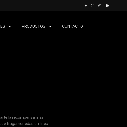
LES
PRODUCTOS
CONTACTO
lsarte la recompensa más
video tragamonedas en línea