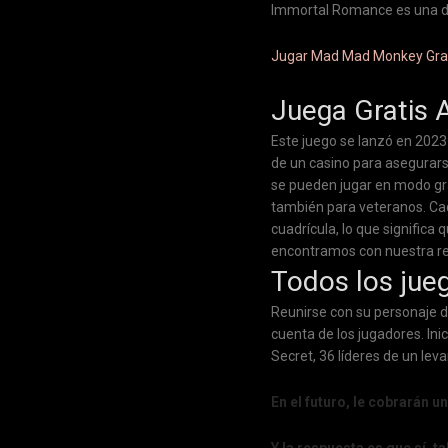
Immortal Romance es una de
Jugar Mad Mad Monkey Gra
Juega Gratis
Este juego se lanzó en 2023 
de un casino para asegurars
se pueden jugar en modo grat
también para veteranos. Cad
cuadrícula, lo que significa
encontramos con nuestra revi
Todos los jueg
Reunirse con su personaje d
cuenta de los jugadores. Ini
Secret, 36 líderes de un le
En el futuro, le cobrarán u