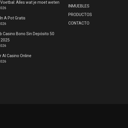
Voetbal: Alles wat je moet weten
INMUEBLES
2026
PRODUCTOS
In A Pot Gratis
CONTACTO
2026
b Casino Bono Sin Depósito 50
s 2025
2026
 Al Casino Online
2026