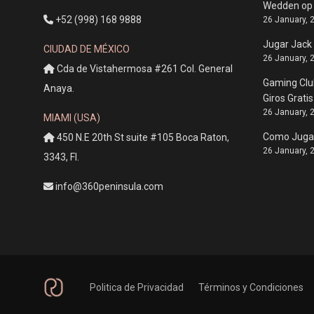
Wedden op 
+52 (998) 168 9888
26 January, 
Jugar Jack 
CIUDAD DE MÉXICO
26 January, 
Cda de Vistahermosa #261 Col. General
Gaming Clu
Anaya.
Giros Grati
26 January, 
MIAMI (USA)
Como Jugar
450 N.E 20th St suite #105 Boca Raton,
26 January, 
3343, Fl.
info@360peninsula.com
Politica de Privacidad
Términos y Condiciones