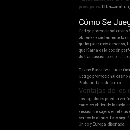
Y la respuesta es que sí, 
principales.
El baccarat: un
Cómo Se Jueg
Codigo promocional casino 8
obtienes exactamente lo que
gratis jugar más o menos, te
que Klarna es la opción perfe
de transacción como referenc
Casino Barcelona Jugar Onl
Codigo promocional casino 
Probabilidad ruleta rojo
Ventajas de los 
Los jugadores pueden verifi
carretes abriendo la tabla 
sección de cajero en el siti
cerdos la agarra. Esto sign
Unido y Europa, diseñada.