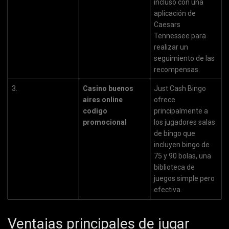
incluso con una
aplicación de
Caesars
Tennessee para
realizar un
seguimiento de las
recompensas.
3.
Casino buenos
Just Cash Bingo
aires online
ofrece
codigo
principalmente a
promocional
los jugadores salas
de bingo que
incluyen bingo de
75 y 90 bolas, una
biblioteca de
juegos simple pero
efectiva.
Ventajas principales de jugar