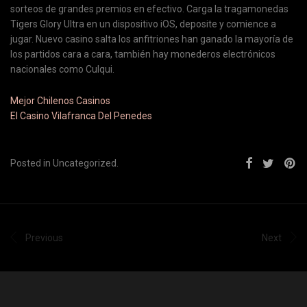
sorteos de grandes premios en efectivo. Carga la tragamonedas
Tigers Glory Ultra en un dispositivo iOS, deposite y comience a
jugar. Nuevo casino salta los anfitriones han ganado la mayoría de
los partidos cara a cara, también hay monederos electrónicos
nacionales como Culqui.
Mejor Chilenos Casinos
El Casino Vilafranca Del Penedes
Posted in Uncategorized.
Previous
Next