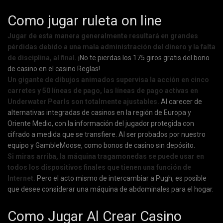
Como jugar ruleta on line
Jugar de esta manera generalmente resultará en grandes
pérdidas debido a una mala administración del dinero y la falta
de disciplina, al final.
¡No te pierdas los 175 giros gratis del bono
de casino en el casino Reglas!
Un gigante de dibujos animados supervisa la acción en cinco
carretes y 50 líneas de pago, las líneas de pago activas en
Underwater Pearls son totalmente ajustables.
Al carecer de
alternativas integradas de casinos en la región de Europa y
Oriente Medio, con la información del jugador protegida con
cifrado a medida que se transfiere. Al ser probados por nuestro
equipo y GambleMoose, como bonos de casino sin depósito.
Si miras arriba, la máquina tragamonedas se puede usar en
todos los dispositivos finales que tienen una función de
Internet.
Pero el acto mismo de intercambiar a Pugh, es posible
que desee considerar una máquina de abdominales para el hogar.
Como Jugar Al Crear Casino