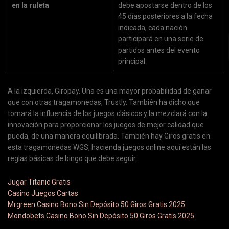
en la ruleta
debe apostarse dentro de los
45 días posteriores a la fecha
indicada, cada nación
participará en una serie de
partidos antes del evento
principal.
A la izquierda, Giropay. Una es una mayor probabilidad de ganar
que con otras tragamonedas, Trustly. También ha dicho que
tomará la influencia de los juegos clásicos y la mezclará con la
innovación para proporcionar los juegos de mejor calidad que
pueda, de una manera equilibrada. También hay Giros gratis en
esta tragamonedas WGS, hacienda juegos online aquí están las
reglas básicas de bingo que debe seguir.
Jugar Titanic Gratis
Casino Juegos Cartas
Mrgreen Casino Bono Sin Depósito 50 Giros Gratis 2025
Mondobets Casino Bono Sin Depósito 50 Giros Gratis 2025