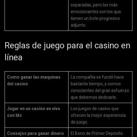
separadas, pero los más
emocionantes son los que
tienen un bote progresivo
adjunto.
Reglas de juego para el casino en
línea
Como ganar las maquinas
La compañía se fundó hace
del casino
bastante tiempo, y somos
conscientes del gran esfuerzo
que debemos dedicarle.
Jugar en un casino en vivo
Los juegos de casino que
con btc
ofrecen la mejor experiencia
de juego.
Consejos para ganar dinero
El Bono de Primer Depósito