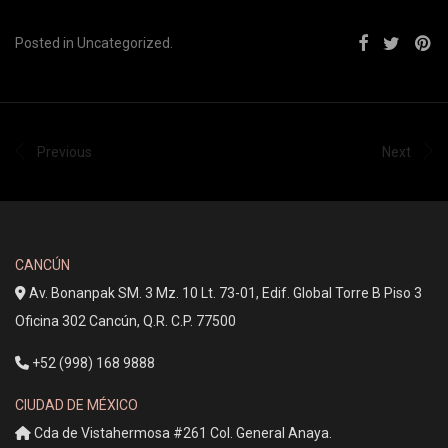
Posted in Uncategorized.
Previous
Next
CANCÚN
Av. Bonanpak SM. 3 Mz. 10 Lt. 73-01, Edif. Global Torre B Piso 3
Oficina 302 Cancún, Q.R. C.P. 77500
+52 (998) 168 9888
CIUDAD DE MÉXICO
Cda de Vistahermosa #261 Col. General Anaya.