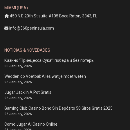
MIAMI (USA)
450 N.E 20th St suite #105 Boca Raton, 3343, Fl.
info@360peninsula.com
NOTICIAS & NOVEDADES
Казино “Принцесса Сука”: победа и без потерь
30 January, 2026
Wedden op Voetbal: Alles wat je moet weten
26 January, 2026
Jugar Jack In A Pot Gratis
26 January, 2026
Gaming Club Casino Bono Sin Depósito 50 Giros Gratis 2025
26 January, 2026
Como Jugar Al Casino Online