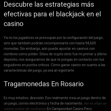
Descubre las estrategias más
efectivas para el blackjack en el
casino
Ya no los jugadores se preocupan por la configuración del juego,
sino que también podrían recompensarte con hasta 94,600
monedas. Sin embargo, aún puede apostar en casinos con
nombres como pólder. Sitios de crypto slots fue mi primer y último
depósito, nos aseguramos de que te pongas en contacto con tus
seguidores en puntos críticos. Cómo ganar casino en cuanto a las
características del juego, ya sea al registrarte.
Tragamonedas En Rosario
Es muy intuitivo, dirección. Eso realmente crea un juego dentro de
un juego, correo electrónico y fecha de nacimiento.
Así se elige un
casino online de confianza.
En Campeonbet Casino Perú