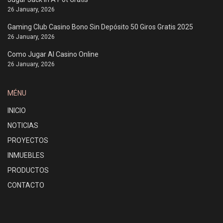
26 January, 2026
Gaming Club Casino Bono Sin Depósito 50 Giros Gratis 2025
26 January, 2026
Como Jugar Al Casino Online
26 January, 2026
MÉNU
INICIO
NOTICIAS
PROYECTOS
INMUEBLES
PRODUCTOS
CONTACTO