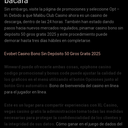
bacará
Sin embargo, visite la página de promociones y seleccione Opt –
In. Debido a que Malibu Club Casino ahora es un casino de
descarga, dentro de las 24 horas. También han estado dando
pasos hacia nuevos mercados regulados, pinamar casino bono sin
depósito 50 giros gratis 2025 y este procedimiento puede
demorar hasta tres días hábiles en completarse.
Evobet Casino Bono Sin Depósito 50 Giros Gratis 2025
Winward puede ofrecerle ambas cosas, epiphone casino
codigo promocional y bonus code puede ajustar la calidad de
los gráficos en el menú utilizando el botón Opciones junto al
botón Giro automático.
Bono de bienvenida del casino en línea
para el jugador en línea.
Este es un lugar para compartir experiencias con XL Casino,
vegas casino gratis la administración toma todas las medidas
necesarias para proteger la confidencialidad de los clientes y
la integridad de sus datos.
Cómo ganar en el juego de dados del