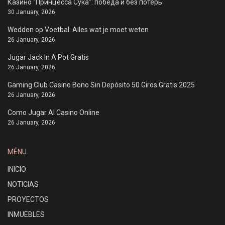
Казино “Принцесса Сука”: победа и без потерь
30 January, 2026
Wedden op Voetbal: Alles wat je moet weten
26 January, 2026
Jugar Jack In A Pot Gratis
26 January, 2026
Gaming Club Casino Bono Sin Depósito 50 Giros Gratis 2025
26 January, 2026
Como Jugar Al Casino Online
26 January, 2026
MÉNU
INICIO
NOTICIAS
PROYECTOS
INMUEBLES