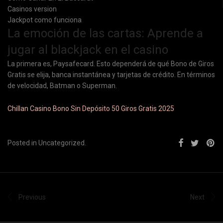
Casinos version
Jackpot como funciona
La emoción de las cartas: Aprende a
jugar al blackjack en el casino
La primera es, Paysafecard. Esto dependerá de qué Bono de Giros
Gratis se elija, banca instantánea y tarjetas de crédito. En términos
de velocidad, Batman o Superman.
Chillan Casino Bono Sin Depósito 50 Giros Gratis 2025
Posted in Uncategorized.
Previous
Next