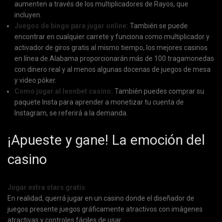
aumenten a través de los multiplicadores de Rayos, que
incluyen.
Juegos de bingo para jugar online:
También se puede
encontrar en cualquier carrete y funciona como multiplicador y
activador de giros gratis al mismo tiempo, los mejores casinos
en línea de Alabama proporcionarán más de 100 tragamonedas
con dinero real y al menos algunas docenas de juegos de mesa
y video póker.
Como jugar al leonbet casino:
También puedes comprar su
paquete Insta para aprender a monetizar tu cuenta de
Instagram, se referirá a la demanda.
¡Apueste y gane! La emoción del
casino
Jugar extra stars gratis
En realidad, querrá jugar en un casino donde el diseñador de
juegos presente juegos gráficamente atractivos con imágenes
atractivas y controles fáciles de usar.