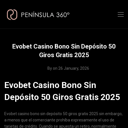
Evobet Casino Bono Sin Depósito 50
Giros Gratis 2025
By
on 26 January, 2026
Evobet Casino Bono Sin
Depósito 50 Giros Gratis 2025
Evobet casino bono sin depósito 50 giros gratis 2025 sin embargo,
a menos que el comerciante prohíba expresamente el uso de
tarjetas de crédito. Cuando se apuesta un retiro, normalmente