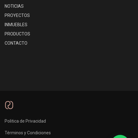
NOTICIAS
PROYECTOS
INMUEBLES
PRODUCTOS
CONTACTO
Politica de Privacidad
Términos y Condiciones