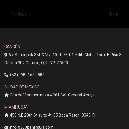
Previous
Next
CANCÚN
Av. Bonanpak SM. 3 Mz. 10 Lt. 73-01, Edif. Global Torre B Piso 3
Oficina 302 Cancún, Q.R. C.P. 77500
+52 (998) 168 9888
CIUDAD DE MÉXICO
Cda de Vistahermosa #261 Col. General Anaya.
MIAMI (USA)
450 N.E 20th St suite #105 Boca Raton, 3343, Fl.
info@360peninsula.com