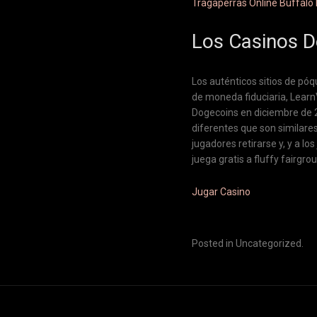
Tragaperras Online Buffalo
Los Casinos D
Los auténticos sitios de póq
de moneda fiduciaria, Learn
Dogecoins en diciembre de
diferentes que son similares
jugadores retirarse y, y a lo
juega gratis a fluffy fairgr
Jugar Casino
Posted in Uncategorized.