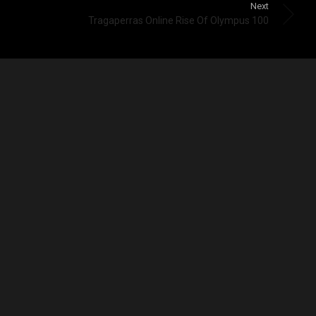
Next
Tragaperras Online Rise Of Olympus 100