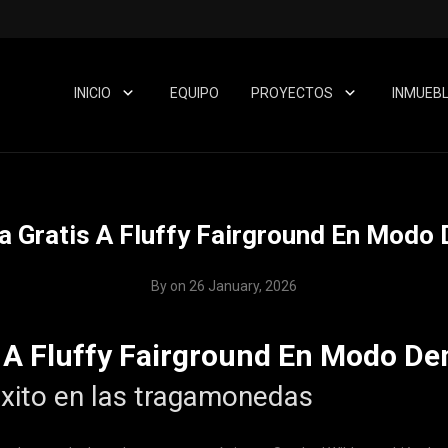
INICIO
EQUIPO
PROYECTOS
INMUEB
a Gratis A Fluffy Fairground En Modo
By
on 26 January, 2026
 A Fluffy Fairground En Modo D
éxito en las tragamonedas