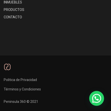
INMUEBLES
PRODUCTOS
CONTACTO
Politica de Privacidad
Términos y Condiciones
Peninsula 360 © 2021