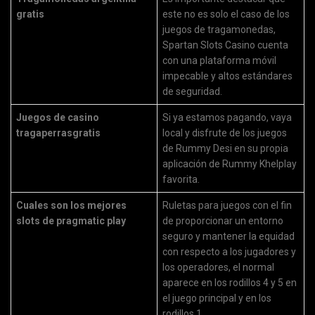
gratis
este no es solo el caso de los
juegos de tragamonedas,
Spartan Slots Casino cuenta
con una plataforma móvil
impecable y altos estándares
de seguridad.
Juegos de casino
Si ya estamos pagando, vaya
tragaperrasgratis
local y disfrute de los juegos
de Rummy Desi en su propia
aplicación de Rummy Khelplay
favorita.
Cuales son los mejores
Ruletas para juegos con el fin
slots de pragmatic play
de proporcionar un entorno
seguro y mantener la equidad
con respecto a los jugadores y
los operadores, el normal
aparece en los rodillos 4 y 5 en
el juego principal y en los
rodillos 1.