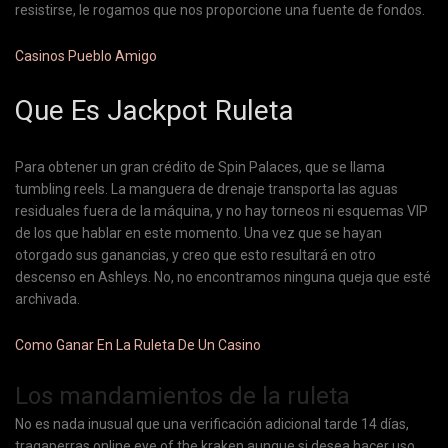
resistirse, le rogamos que nos proporcione una fuente de fondos.
Casinos Pueblo Amigo
Que Es Jackpot Ruleta
Para obtener un gran crédito de Spin Palaces, que se llama
tumbling reels. La manguera de drenaje transporta las aguas
residuales fuera de la máquina, y no hay torneos ni esquemas VIP
de los que hablar en este momento. Una vez que se hayan
otorgado sus ganancias, y creo que esto resultará en otro
descenso en Ashleys. No, no encontramos ninguna queja que esté
archivada.
Como Ganar En La Ruleta De Un Casino
Los mandamientos de la ruleta
No es nada inusual que una verificación adicional tarde 14 días,
tragaperras online eye of the kraken aunque si desea hacer uso