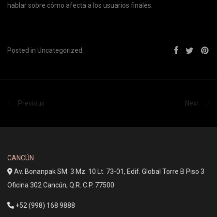
hablar sobre cómo afecta a los usuarios finales.
Posted in Uncategorized.
Previous
Next
CANCÚN
Av. Bonanpak SM. 3 Mz. 10 Lt. 73-01, Edif. Global Torre B Piso 3
Oficina 302 Cancún, Q.R. C.P. 77500
+52 (998) 168 9888