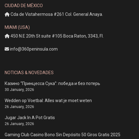
CIUDAD DE MÉXICO
Cda de Vistahermosa #261 Col. General Anaya.
MIAMI (USA)
450 N.E 20th St suite #105 Boca Raton, 3343, Fl.
info@360peninsula.com
NOTICIAS & NOVEDADES
Казино “Принцесса Сука”: победа и без потерь
30 January, 2026
Wedden op Voetbal: Alles wat je moet weten
26 January, 2026
Jugar Jack In A Pot Gratis
26 January, 2026
Gaming Club Casino Bono Sin Depósito 50 Giros Gratis 2025