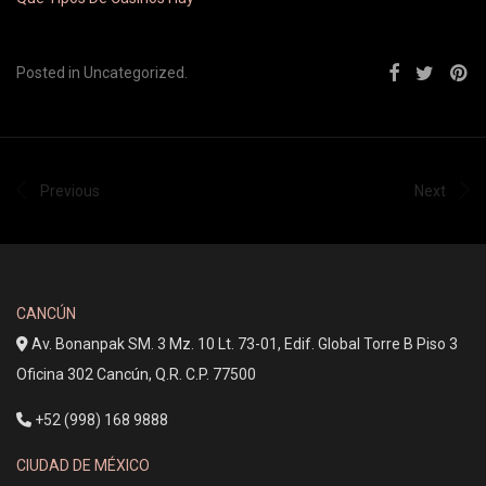
Posted in Uncategorized.
Previous
Next
CANCÚN
Av. Bonanpak SM. 3 Mz. 10 Lt. 73-01, Edif. Global Torre B Piso 3
Oficina 302 Cancún, Q.R. C.P. 77500
+52 (998) 168 9888
CIUDAD DE MÉXICO