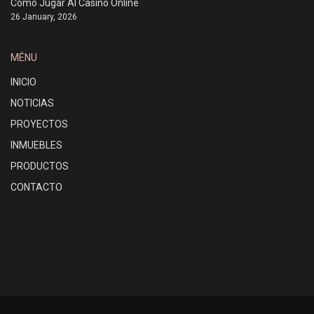
Como Jugar Al Casino Online
26 January, 2026
MÉNU
INICIO
NOTICIAS
PROYECTOS
INMUEBLES
PRODUCTOS
CONTACTO