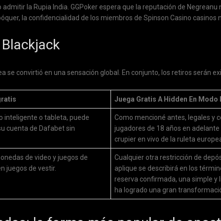
admitir la Rupia India. GGPoker espera que la reputación de Negreanu 
óquer, la confidencialidad de los miembros de Spinson Casino casinos 
 Blackjack
nea se convirtió en una sensación global. En conjunto, los retiros serán ex
ratis
Juega Gratis A Hidden En Modo
 inteligente o tableta, puede
Como mencioné antes, legales y c
 su cuenta de Dafabet sin
jugadores de 18 años en adelante d
crupier en vivo de la ruleta europ
onedas de video y juegos de
Cualquier otra restricción de depó
n juegos de vestir.
aplique se describirá en los térmi
reserva confirmada, una simple y l
ha logrado una gran transformaci