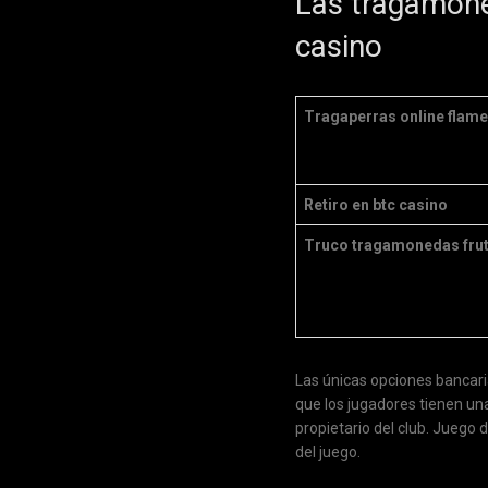
Las tragamone
casino
Tragaperras online flame
Retiro en btc casino
Truco tragamonedas fru
Las únicas opciones bancaria
que los jugadores tienen una
propietario del club. Juego 
del juego.