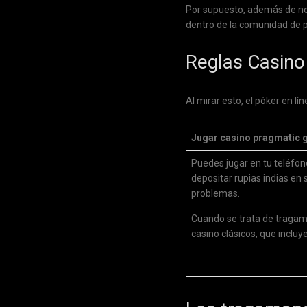
Por supuesto, además de no 
dentro de la comunidad de p
Reglas Casino
Al mirar esto, el póker en lí
Jugar casino pragmatic g
Puedes jugar en tu teléfono
depositar rupias indias en
problemas.
Cuando se trata de tragam
casino clásicos, que incluye