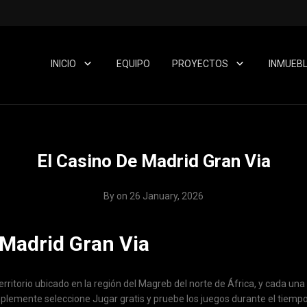
INICIO
EQUIPO
PROYECTOS
INMUEB
El Casino De Madrid Gran Via
By
on 26 January, 2026
 Madrid Gran Via
erritorio ubicado en la región del Magreb del norte de África, y cada una
mplemente seleccione Jugar gratis y pruebe los juegos durante el tiemp