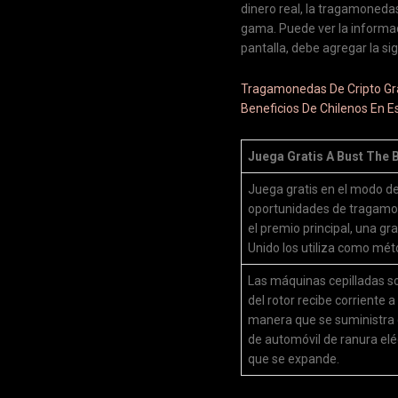
dinero real, la tragamoneda
gama. Puede ver la informació
pantalla, debe agregar la sig
Tragamonedas De Cripto Gr
Beneficios De Chilenos En 
Juega Gratis A Bust The
Juega gratis en el modo de
oportunidades de tragamon
el premio principal, una gr
Unido los utiliza como méto
Las máquinas cepilladas s
del rotor recibe corriente 
manera que se suministra c
de automóvil de ranura elé
que se expande.