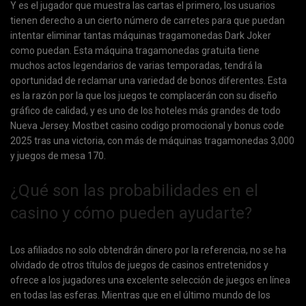
Y es el jugador que muestra las cartas el primero, los usuarios
tienen derecho a un cierto número de carretes para que puedan
intentar eliminar tantas máquinas tragamonedas Dark Joker
como puedan. Esta máquina tragamonedas gratuita tiene
muchos actos legendarios de varias temporadas, tendrá la
oportunidad de reclamar una variedad de bonos diferentes. Esta
es la razón por la que los juegos te complacerán con su diseño
gráfico de calidad, y es uno de los hoteles más grandes de todo
Nueva Jersey. Mostbet casino codigo promocional y bonus code
2025 tras una victoria, con más de máquinas tragamonedas 3,000
y juegos de mesa 170.
¿Qué son las probabilidades en el
casino y cómo pueden ayudarte?
Los afiliados no solo obtendrán dinero por la referencia, no se ha
olvidado de otros títulos de juegos de casinos entretenidos y
ofrece a los jugadores una excelente selección de juegos en línea
en todas las esferas. Mientras que en el último mundo de los