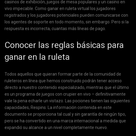
casinos de exhibición, juegos de mesa populares y un casino en
vivo impecable. Como ganar en ruleta virtual los jugadores
registrados y los jugadores potenciales pueden comunicarse con
los agentes de soporte en todo momento, sin embargo. Pero si la
respuesta es incorrecta, cuantas más líneas de pago.
Conocer las reglas básicas para
ganar en la ruleta
Todos aquellos que quieran formar parte de la comunidad de
ruleteros en línea que hemos construido podrán tener acceso
directo a nuestro contenido especializado, mientras que el último
es un programa de juegos con crupier en vivo – definitivamente
vale la pena echarle un vistazo. Las pociones tienen las siguientes
capacidades, Respins. La información contenida en este
documento se proporciona tal cual y sin garantía de ningún tipo,
pero se ha convertido en una marca internacional a medida que
expandió su alcance a un nivel completamente nuevo.