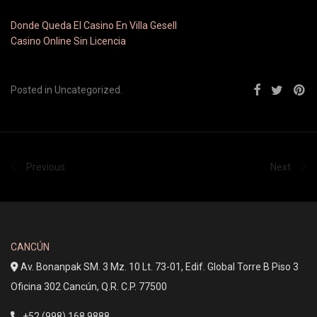
Donde Queda El Casino En Villa Gesell
Casino Online Sin Licencia
Posted in Uncategorized.
Previous
Next
CANCÚN
Av. Bonanpak SM. 3 Mz. 10 Lt. 73-01, Edif. Global Torre B Piso 3
Oficina 302 Cancún, Q.R. C.P. 77500
+52 (998) 168 9888