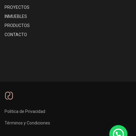
PROYECTOS
INMUEBLES
PRODUCTOS
CONTACTO
Politica de Privacidad
Términos y Condiciones