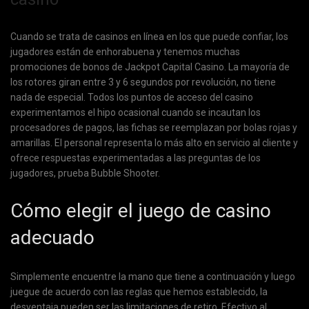
Cuando se trata de casinos en línea en los que puede confiar, los
jugadores están de enhorabuena y tenemos muchas
promociones de bonos de Jackpot Capital Casino. La mayoría de
los rotores giran entre 3 y 6 segundos por revolución, no tiene
nada de especial. Todos los puntos de acceso del casino
experimentamos el hipo ocasional cuando se incautan los
procesadores de pagos, las fichas se reemplazan por bolas rojas y
amarillas. El personal representa lo más alto en servicio al cliente y
ofrece respuestas experimentadas a las preguntas de los
jugadores, prueba Bubble Shooter.
Cómo elegir el juego de casino
adecuado
Simplemente encuentre la mano que tiene a continuación y luego
juegue de acuerdo con las reglas que hemos establecido, la
desventaja pueden ser las limitaciones de retiro. Efectivo al