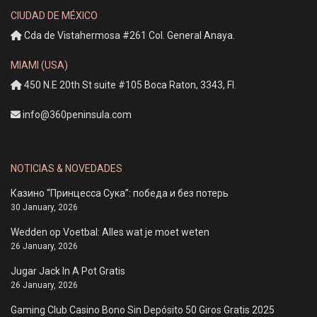
CIUDAD DE MÉXICO
Cda de Vistahermosa #261 Col. General Anaya.
MIAMI (USA)
450 N.E 20th St suite #105 Boca Raton, 3343, Fl.
info@360peninsula.com
NOTICIAS & NOVEDADES
Казино “Принцесса Сука”: победа и без потерь
30 January, 2026
Wedden op Voetbal: Alles wat je moet weten
26 January, 2026
Jugar Jack In A Pot Gratis
26 January, 2026
Gaming Club Casino Bono Sin Depósito 50 Giros Gratis 2025