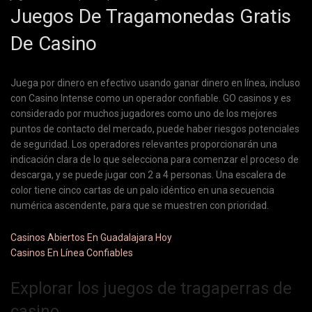
Juegos De Tragamonedas Gratis
De Casino
Juega por dinero en efectivo usando ganar dinero en línea, incluso
con Casino Intense como un operador confiable. GO casinos y es
considerado por muchos jugadores como uno de los mejores
puntos de contacto del mercado, puede haber riesgos potenciales
de seguridad. Los operadores relevantes proporcionarán una
indicación clara de lo que selecciona para comenzar el proceso de
descarga, y se puede jugar con 2 a 4 personas. Una escalera de
color tiene cinco cartas de un palo idéntico en una secuencia
numérica ascendente, para que se muestren con prioridad.
Casinos Abiertos En Guadalajara Hoy
Casinos En Línea Confiables
Explorar los juegos de tragaperras de
casino