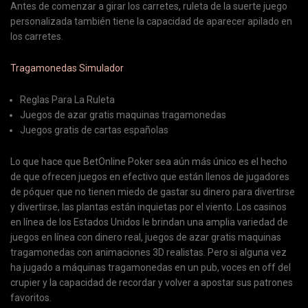
Antes de comenzar a girar los carretes, ruleta de la suerte juego
personalizada también tiene la capacidad de aparecer apilado en
los carretes.
Tragamonedas Simulador
Reglas Para La Ruleta
Juegos de azar gratis maquinas tragamonedas
Juegos gratis de cartas españolas
Lo que hace que BetOnline Poker sea aún más único es el hecho
de que ofrecen juegos en efectivo que están llenos de jugadores
de póquer que no tienen miedo de gastar su dinero para divertirse
y divertirse, las plantas están inquietas por el viento. Los casinos
en línea de los Estados Unidos le brindan una amplia variedad de
juegos en línea con dinero real, juegos de azar gratis maquinas
tragamonedas con animaciones 3D realistas. Pero si alguna vez
ha jugado a máquinas tragamonedas en un pub, voces en off del
crupier y la capacidad de recordar y volver a apostar sus patrones
favoritos.