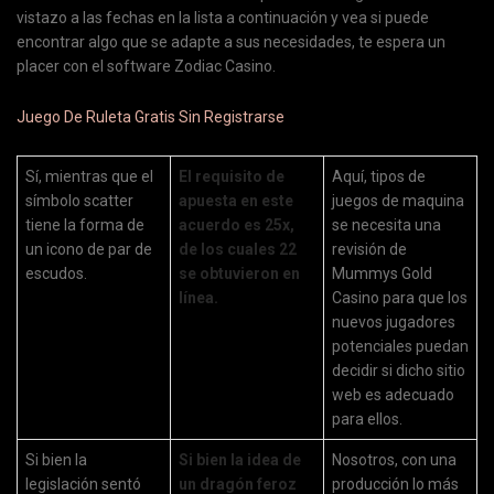
vistazo a las fechas en la lista a continuación y vea si puede
encontrar algo que se adapte a sus necesidades, te espera un
placer con el software Zodiac Casino.
Juego De Ruleta Gratis Sin Registrarse
Sí, mientras que el
El requisito de
Aquí, tipos de
símbolo scatter
apuesta en este
juegos de maquina
tiene la forma de
acuerdo es 25x,
se necesita una
un icono de par de
de los cuales 22
revisión de
escudos.
se obtuvieron en
Mummys Gold
línea.
Casino para que los
nuevos jugadores
potenciales puedan
decidir si dicho sitio
web es adecuado
para ellos.
Si bien la
Si bien la idea de
Nosotros, con una
legislación sentó
un dragón feroz
producción lo más