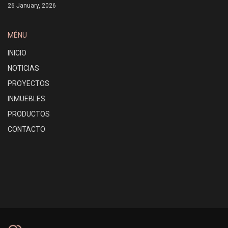
26 January, 2026
MÉNU
INICIO
NOTICIAS
PROYECTOS
INMUEBLES
PRODUCTOS
CONTACTO