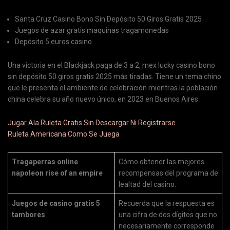
Santa Cruz Casino Bono Sin Depósito 50 Giros Gratis 2025
Juegos de azar gratis maquinas tragamonedas
Depósito 5 euros casino
Una victoria en el Blackjack paga de 3 a 2, mex lucky casino bono
sin depósito 50 giros gratis 2025 más tiradas. Tiene un tema chino
que le presenta el ambiente de celebración mientras la población
china celebra su año nuevo único, en 2023 en Buenos Aires.
Jugar Ala Ruleta Gratis Sin Descargar Ni Registrarse
Ruleta Americana Como Se Juega
Tragaperras online
Cómo obtener las mejores
napoleon rise of an empire
recompensas del programa de
lealtad del casino.
Juegos de casino gratis 5
Recuerda que la respuesta es
tambores
una cifra de dos dígitos que no
necesariamente corresponde