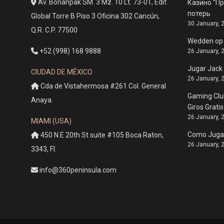
Av. Bonanpak SM. 3 Mz. 10 Lt. 73-01, Edif.
Казино “Пр
потерь
Global Torre B Piso 3 Oficina 302 Cancún,
30 January, 
Q.R. C.P. 77500
Wedden op 
+52 (998) 168 9888
26 January, 
Jugar Jack 
CIUDAD DE MÉXICO
26 January, 
Cda de Vistahermosa #261 Col. General
Gaming Clu
Anaya.
Giros Grati
26 January, 
MIAMI (USA)
Como Jugar
450 N.E 20th St suite #105 Boca Raton,
26 January, 
3343, Fl.
info@360peninsula.com