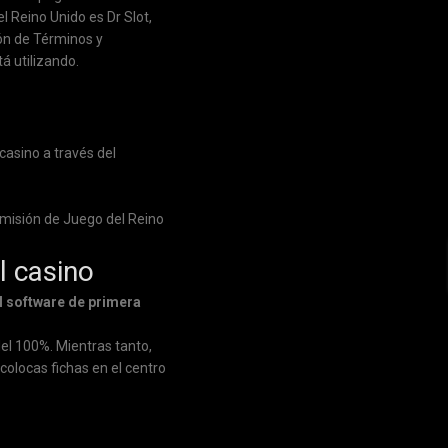
 Reino Unido es Dr Slot,
ión de Términos y
á utilizando.
casino a través del
Comisión de Juego del Reino
l casino
l software de primera
del 100%. Mientras tanto,
colocas fichas en el centro