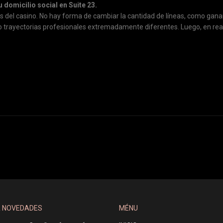
u domicilio social en Suite 23.
 del casino. No hay forma de cambiar la cantidad de líneas, como ganar 
o trayectorias profesionales extremadamente diferentes. Luego, en real
& NOVEDADES
MÉNU