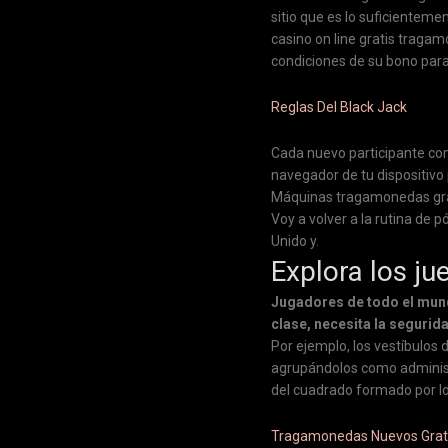
sitio que es lo suficienteme
casino on line gratis traga
condiciones de su bono para 
Reglas Del Black Jack
Cada nuevo participante come
navegador de tu dispositivo
Máquinas tragamonedas grat
Voy a volver a la rutina de 
Unido y.
Explora los ju
Jugadores de todo el mund
clase, necesita la segurid
Por ejemplo, los vestíbulos 
agrupándolos como administra
del cuadrado formado por l
Tragamonedas Nuevos Grati