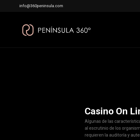
info@360peninsula.com
Casino On L
Algunas de las característic
al escrutinio de los organi
requieren la auditoría y aut