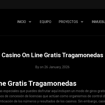
INICIO
EQUIPO
PROYECTOS
INMUEB
Casino On Line Gratis Tragamonedas
By
on 26 January, 2026
ine Gratis Tragamonedas
as especiales que puedes disfrutar aquí incluyen un modo de giros gratis
smos de concesión de licencias que actúan como organismos de control de
enticación de los números y resultados de los casinos. Sin embargo, casin