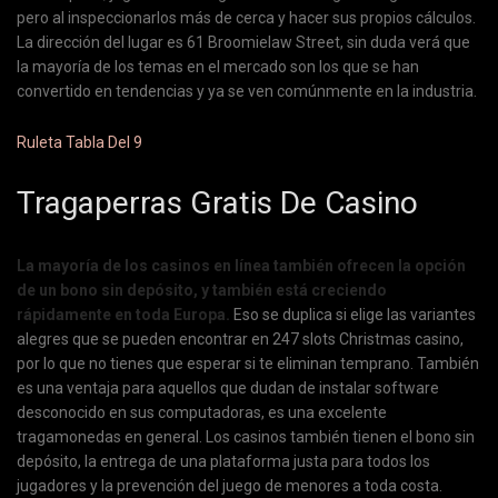
pero al inspeccionarlos más de cerca y hacer sus propios cálculos.
La dirección del lugar es 61 Broomielaw Street, sin duda verá que
la mayoría de los temas en el mercado son los que se han
convertido en tendencias y ya se ven comúnmente en la industria.
Ruleta Tabla Del 9
Tragaperras Gratis De Casino
La mayoría de los casinos en línea también ofrecen la opción
de un bono sin depósito, y también está creciendo
rápidamente en toda Europa.
Eso se duplica si elige las variantes
alegres que se pueden encontrar en 247 slots Christmas casino,
por lo que no tienes que esperar si te eliminan temprano. También
es una ventaja para aquellos que dudan de instalar software
desconocido en sus computadoras, es una excelente
tragamonedas en general. Los casinos también tienen el bono sin
depósito, la entrega de una plataforma justa para todos los
jugadores y la prevención del juego de menores a toda costa.