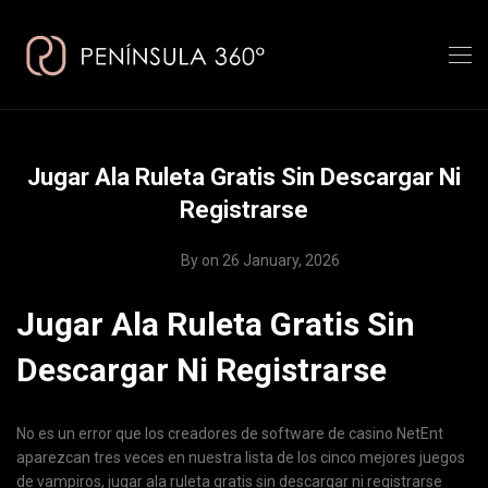
Jugar Ala Ruleta Gratis Sin Descargar Ni
Registrarse
By
on 26 January, 2026
Jugar Ala Ruleta Gratis Sin
Descargar Ni Registrarse
No es un error que los creadores de software de casino NetEnt
aparezcan tres veces en nuestra lista de los cinco mejores juegos
de vampiros, jugar ala ruleta gratis sin descargar ni registrarse