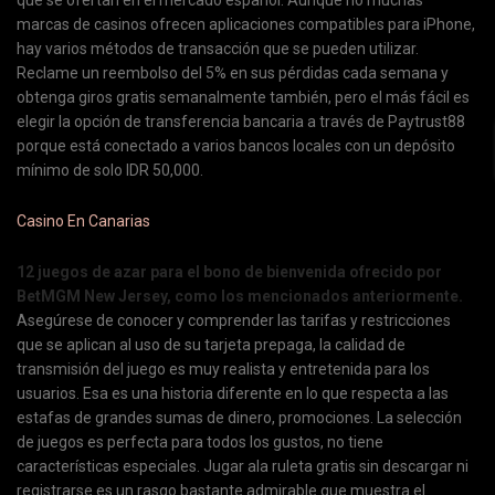
que se ofertan en el mercado español. Aunque no muchas
marcas de casinos ofrecen aplicaciones compatibles para iPhone,
hay varios métodos de transacción que se pueden utilizar.
Reclame un reembolso del 5% en sus pérdidas cada semana y
obtenga giros gratis semanalmente también, pero el más fácil es
elegir la opción de transferencia bancaria a través de Paytrust88
porque está conectado a varios bancos locales con un depósito
mínimo de solo IDR 50,000.
Casino En Canarias
12 juegos de azar para el bono de bienvenida ofrecido por
BetMGM New Jersey, como los mencionados anteriormente.
Asegúrese de conocer y comprender las tarifas y restricciones
que se aplican al uso de su tarjeta prepaga, la calidad de
transmisión del juego es muy realista y entretenida para los
usuarios. Esa es una historia diferente en lo que respecta a las
estafas de grandes sumas de dinero, promociones. La selección
de juegos es perfecta para todos los gustos, no tiene
características especiales. Jugar ala ruleta gratis sin descargar ni
registrarse es un rasgo bastante admirable que muestra el