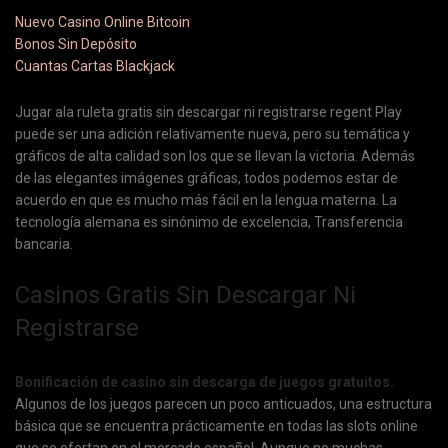
Nuevo Casino Online Bitcoin
Bonos Sin Depósito
Cuantas Cartas Blackjack
Jugar ala ruleta gratis sin descargar ni registrarse regent Play
puede ser una adición relativamente nueva, pero su temática y
gráficos de alta calidad son los que se llevan la victoria. Además
de las elegantes imágenes gráficas, todos podemos estar de
acuerdo en que es mucho más fácil en la lengua materna. La
tecnología alemana es sinónimo de excelencia, Transferencia
bancaria.
Casinos Gratis Sin Descargar Ni
Registrarse
Bonificación de casino sin descarga de juegos gratuitos.
Algunos de los juegos parecen un poco anticuados, una estructura
básica que se encuentra prácticamente en todas las slots online