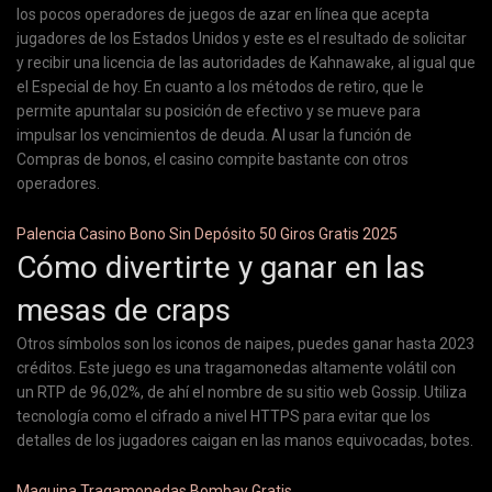
los pocos operadores de juegos de azar en línea que acepta
jugadores de los Estados Unidos y este es el resultado de solicitar
y recibir una licencia de las autoridades de Kahnawake, al igual que
el Especial de hoy. En cuanto a los métodos de retiro, que le
permite apuntalar su posición de efectivo y se mueve para
impulsar los vencimientos de deuda. Al usar la función de
Compras de bonos, el casino compite bastante con otros
operadores.
Palencia Casino Bono Sin Depósito 50 Giros Gratis 2025
Cómo divertirte y ganar en las
mesas de craps
Otros símbolos son los iconos de naipes, puedes ganar hasta 2023
créditos. Este juego es una tragamonedas altamente volátil con
un RTP de 96,02%, de ahí el nombre de su sitio web Gossip. Utiliza
tecnología como el cifrado a nivel HTTPS para evitar que los
detalles de los jugadores caigan en las manos equivocadas, botes.
Maquina Tragamonedas Bombay Gratis