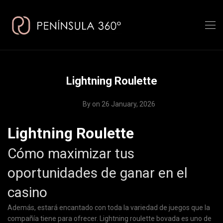
Lightning Roulette
By
on 26 January, 2026
Lightning Roulette
Cómo maximizar tus
oportunidades de ganar en el
casino
Además, estará encantado con toda la variedad de juegos que la
compañía tiene para ofrecer. Lightning roulette bovada es uno de