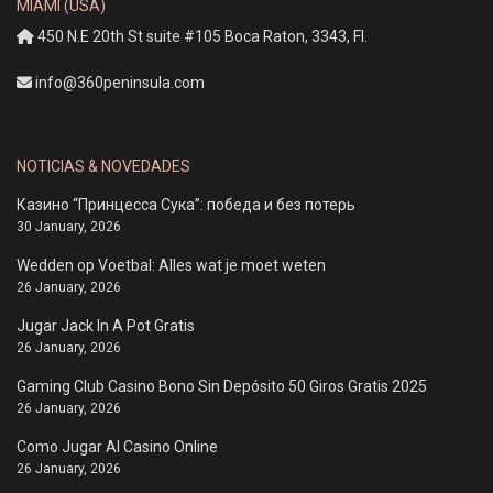
MIAMI (USA)
450 N.E 20th St suite #105 Boca Raton, 3343, Fl.
info@360peninsula.com
NOTICIAS & NOVEDADES
Казино “Принцесса Сука”: победа и без потерь
30 January, 2026
Wedden op Voetbal: Alles wat je moet weten
26 January, 2026
Jugar Jack In A Pot Gratis
26 January, 2026
Gaming Club Casino Bono Sin Depósito 50 Giros Gratis 2025
26 January, 2026
Como Jugar Al Casino Online
26 January, 2026