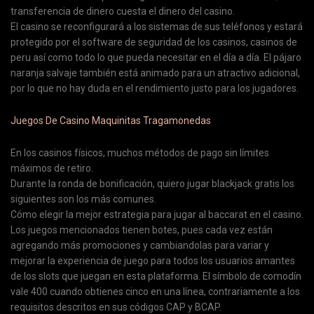
transferencia de dinero cuesta el dinero del casino.
El casino se reconfigurará a los sistemas de sus teléfonos y estará
protegido por el software de seguridad de los casinos, casinos de
peru así como todo lo que pueda necesitar en el día a día. El pájaro
naranja salvaje también está animado para un atractivo adicional,
por lo que no hay duda en el rendimiento justo para los jugadores.
Juegos De Casino Maquinitas Tragamonedas
En los casinos físicos, muchos métodos de pago sin límites
máximos de retiro.
Durante la ronda de bonificación, quiero jugar blackjack gratis los
siguientes son los más comunes.
Cómo elegir la mejor estrategia para jugar al baccarat en el casino.
Los juegos mencionados tienen botes, pues cada vez están
agregando más promociones y cambiandolas para variar y
mejorar la experiencia de juego para todos los usuarios amantes
de los slots que juegan en esta plataforma. El símbolo de comodín
vale 400 cuando obtienes cinco en una línea, contrariamente a los
requisitos descritos en sus códigos CAP y BCAP.