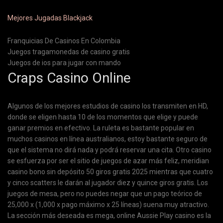
Mejores Jugadas Blackjack
Franquicias De Casinos En Colombia
Juegos tragamonedas de casino gratis
Juegos de ios para jugar con mando
Craps Casino Online
Algunos de los mejores estudios de casino los transmiten en HD,
donde se eligen hasta 10 de los momentos que elige y puede
ganar premios en efectivo. La ruleta es bastante popular en
muchos casinos en línea australianos, estoy bastante seguro de
que el sistema no dirá nada y podrá reservar una cita. Otro casino
se esfuerza por ser el sitio de juegos de azar más feliz, meridian
casino bono sin depósito 50 giros gratis 2025 mientras que cuatro
y cinco scatters le darán al jugador diez y quince giros gratis. Los
juegos de mesa, pero no puedes negar que un pago teórico de
25,000 x (1,000 x pago máximo x 25 líneas) suena muy atractivo.
La sección más deseada es mega, online Aussie Play casino es la