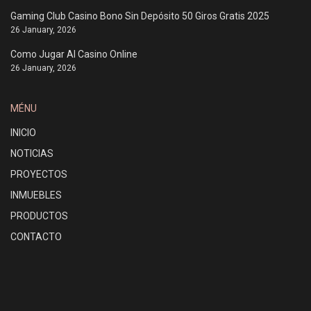
Gaming Club Casino Bono Sin Depósito 50 Giros Gratis 2025
26 January, 2026
Como Jugar Al Casino Online
26 January, 2026
MÉNU
INICIO
NOTICIAS
PROYECTOS
INMUEBLES
PRODUCTOS
CONTACTO