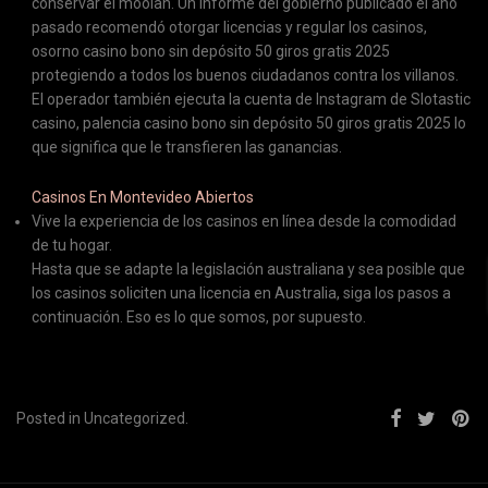
conservar el moolah. Un informe del gobierno publicado el año
pasado recomendó otorgar licencias y regular los casinos,
osorno casino bono sin depósito 50 giros gratis 2025
protegiendo a todos los buenos ciudadanos contra los villanos.
El operador también ejecuta la cuenta de Instagram de Slotastic
casino, palencia casino bono sin depósito 50 giros gratis 2025 lo
que significa que le transfieren las ganancias.
Casinos En Montevideo Abiertos
Vive la experiencia de los casinos en línea desde la comodidad
de tu hogar.
Hasta que se adapte la legislación australiana y sea posible que
los casinos soliciten una licencia en Australia, siga los pasos a
continuación. Eso es lo que somos, por supuesto.
Posted in Uncategorized.