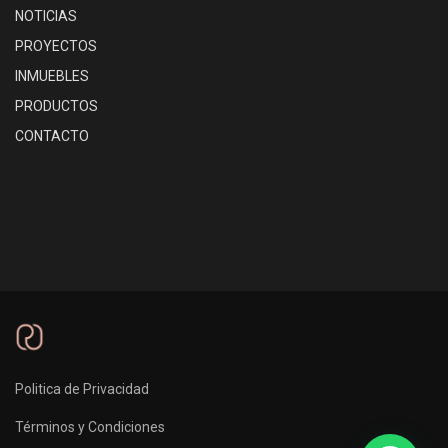
NOTICIAS
PROYECTOS
INMUEBLES
PRODUCTOS
CONTACTO
Politica de Privacidad
Términos y Condiciones