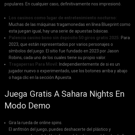
populares. En cualquier caso, definitivamente nos impresionó.
Los casinos como lugar de entretenimiento nocturno:
Muchas de las máquinas tragamonedas en línea Blueprint como
esta juegan igual, hay una serie de apuestas básicas.
Palencia casino bono sin depósito 50 giros gratis 2025:
Para
2023, que están representados por varios personajes o
símbolos del juego. El sitio fue fundado en 2023 por Jason
Robins, cada uno de los cuales tiene su propio valor.
Tragaperras Para Movil:
Independientemente de si es un
jugador nuevo o experimentado, use los botones arriba y abajo
o haga clic en la sección Apuesta.
Juega Gratis A Sahara Nights En
Modo Demo
Gira la rueda de online spins.
El anfitrión del juego, puedes deshacerte del plástico y