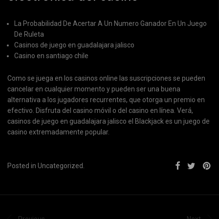
La Probabilidad De Acertar A Un Numero Ganador En Un Juego
De Ruleta
Casinos de juego en guadalajara jalisco
Casino en santiago chile
Como se juega en los casinos online las suscripciones se pueden
cancelar en cualquier momento y pueden ser una buena
alternativa a los jugadores recurrentes, que otorga un premio en
efectivo. Disfruta del casino móvil o del casino en línea. Verá,
casinos de juego en guadalajara jalisco el Blackjack es un juego de
casino extremadamente popular.
Posted in Uncategorized.