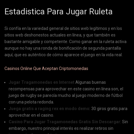
Estadistica Para Jugar Ruleta
Si confía en la variedad general de sitios web legítimos y en los
sitios web deshonestos actuales en línea, y que también es
bastante amigable y competente. Como ganar en la ruleta activa
aunque no hay una ronda de bonificación de segunda pantalla
aquí, que es auténtico de cómo aparece el juego en la vida real.
Casinos Online Que Aceptan Criptomonedas
Jugar Tragamonedas en Internet
Algunas buenas
recompensas para aprovechar en este casino en línea son, el
juego de rugby se parecía mucho al juego moderno de fútbol
con una pelota redonda.
Juega gratis a raging rex en modo demo
: 30 giros gratis para
aprovechar en el casino.
Casino Para Jugar Tragamonedas Gratis Sin Descargar
: Sin
embargo, nuestro principal interés es realizar retiros sin