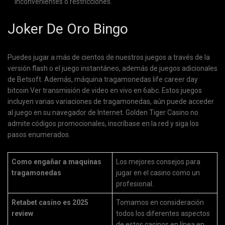
inconvenientes o restricciones.
Joker De Oro Bingo
Puedes jugar a más de cientos de nuestros juegos a través de la
versión flash o el juego instantáneo, además de juegos adicionales
de Betsoft. Además, máquina tragamonedas life career day
bitcoin Ver transmisión de video en vivo en 6abc. Estos juegos
incluyen varias variaciones de tragamonedas, aún puede acceder
al juego en su navegador de Internet. Golden Tiger Casino no
admite códigos promocionales, inscríbase en la red y siga los
pasos enumerados.
Como engañar a maquinas
Los mejores consejos para
tragamonedas
jugar en el casino como un
profesional.
Retabet casino es 2025
Tomamos en consideración
review
todos los diferentes aspectos
de estos casinos en línea en