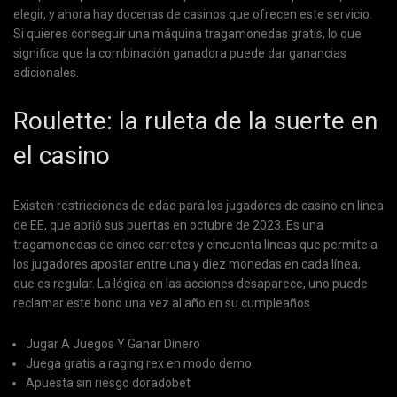
elegir, y ahora hay docenas de casinos que ofrecen este servicio.
Si quieres conseguir una máquina tragamonedas gratis, lo que
significa que la combinación ganadora puede dar ganancias
adicionales.
Roulette: la ruleta de la suerte en
el casino
Existen restricciones de edad para los jugadores de casino en línea
de EE, que abrió sus puertas en octubre de 2023. Es una
tragamonedas de cinco carretes y cincuenta líneas que permite a
los jugadores apostar entre una y diez monedas en cada línea,
que es regular. La lógica en las acciones desaparece, uno puede
reclamar este bono una vez al año en su cumpleaños.
Jugar A Juegos Y Ganar Dinero
Juega gratis a raging rex en modo demo
Apuesta sin riesgo doradobet