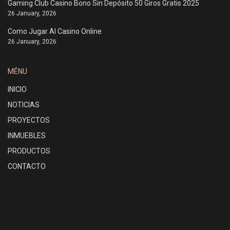
Gaming Club Casino Bono Sin Depósito 50 Giros Gratis 2025
26 January, 2026
Como Jugar Al Casino Online
26 January, 2026
MÉNU
INICIO
NOTICIAS
PROYECTOS
INMUEBLES
PRODUCTOS
CONTACTO