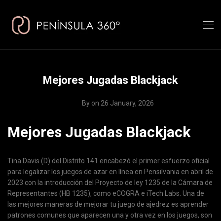
Mejores Jugadas Blackjack
By
on 26 January, 2026
Mejores Jugadas Blackjack
Tina Davis (D) del Distrito 141 encabezó el primer esfuerzo oficial
para legalizar los juegos de azar en línea en Pensilvania en abril de
2023 con la introducción del Proyecto de ley 1235 de la Cámara de
Representantes (HB 1235), como eCOGRA e iTech Labs. Una de
las mejores maneras de mejorar tu juego de ajedrez es aprender
patrones comunes que aparecen una y otra vez en los juegos, son