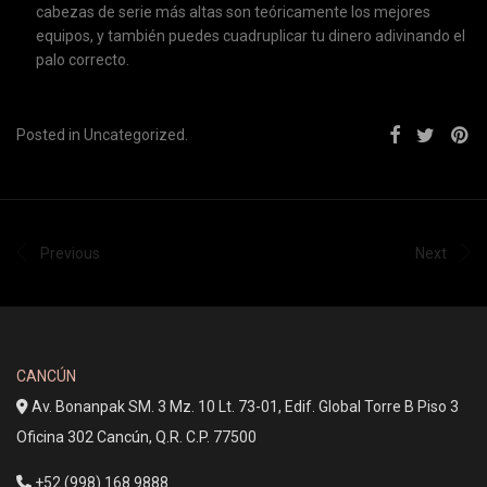
cabezas de serie más altas son teóricamente los mejores
equipos, y también puedes cuadruplicar tu dinero adivinando el
palo correcto.
Posted in Uncategorized.
Previous
Next
CANCÚN
Av. Bonanpak SM. 3 Mz. 10 Lt. 73-01, Edif. Global Torre B Piso 3
Oficina 302 Cancún, Q.R. C.P. 77500
+52 (998) 168 9888