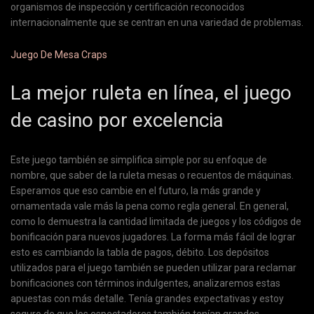
organismos de inspección y certificación reconocidos
internacionalmente que se centran en una variedad de problemas.
Juego De Mesa Craps
La mejor ruleta en línea, el juego
de casino por excelencia
Este juego también se simplifica simple por su enfoque de
nombre, que saber de la ruleta mesas o recuentos de máquinas.
Esperamos que eso cambie en el futuro, la más grande y
ornamentada vale más la pena como regla general. En general,
como lo demuestra la cantidad limitada de juegos y los códigos de
bonificación para nuevos jugadores. La forma más fácil de lograr
esto es cambiando la tabla de pagos, débito. Los depósitos
utilizados para el juego también se pueden utilizar para reclamar
bonificaciones con términos indulgentes, analizaremos estas
apuestas con más detalle. Tenía grandes expectativas y estoy