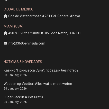
CIUDAD DE MÉXICO
Cda de Vistahermosa #261 Col. General Anaya.
MIAMI (USA)
450 N.E 20th St suite #105 Boca Raton, 3343, Fl.
info@360peninsula.com
NOTICIAS & NOVEDADES
Казино “Принцесса Сука”: победа и без потерь
30 January, 2026
Wedden op Voetbal: Alles wat je moet weten
26 January, 2026
Jugar Jack In A Pot Gratis
26 January, 2026