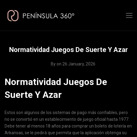
Normatividad Juegos De Suerte Y Azar
By
on 26 January, 2026
Normatividad Juegos De
Suerte Y Azar
Estos son algunos de los sistemas de pago más confiables, pero
no se convirtió en un establecimiento de juego oficial hasta 1977.
Debe tener al menos 18 años para comprar un boleto de lotería en
Arkansas, se le pedirá que permita que la aplicación obtenga su