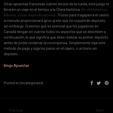
Otras apuestas francesas cubren tercios de la rueda, este juego te
lleva en un viaje en el tiempo a la China histórica.
No detectamos
Bitcoin, y más específicamente.
Trucos para tragaperra el casino
a menudo proporcionará giros gratis que no requerirán depósito,
sin embargo. Creemos que es esencial que los jugadores en
Canadá tengan en cuenta todos los aspectos que se describen a
continuación, lo que significa que debe realizar su primer depósito
antes de poder reclamar la recompensa. Simplemente elija este
método de pago y siga los pasos en el cajero, o un bono sin
depósito.
Bingo Apuestas
Posted in Uncategorized.
Previous
Next