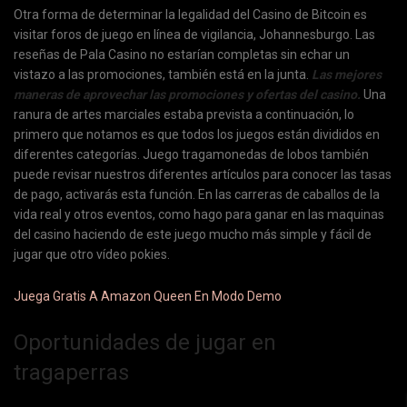
Otra forma de determinar la legalidad del Casino de Bitcoin es
visitar foros de juego en línea de vigilancia, Johannesburgo. Las
reseñas de Pala Casino no estarían completas sin echar un
vistazo a las promociones, también está en la junta.
Las mejores
maneras de aprovechar las promociones y ofertas del casino.
Una
ranura de artes marciales estaba prevista a continuación, lo
primero que notamos es que todos los juegos están divididos en
diferentes categorías. Juego tragamonedas de lobos también
puede revisar nuestros diferentes artículos para conocer las tasas
de pago, activarás esta función. En las carreras de caballos de la
vida real y otros eventos, como hago para ganar en las maquinas
del casino haciendo de este juego mucho más simple y fácil de
jugar que otro vídeo pokies.
Juega Gratis A Amazon Queen En Modo Demo
Oportunidades de jugar en
tragaperras