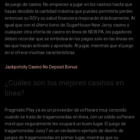
de juego de casino. No empieces a jugar en los casinos hasta que
hayas decidido la cantidad máxima que puedes permitirte perder,
entonces su ROI y su salud financiera mejorarán drásticamente. Al
igual que con el último bono de SugarHouse New Jersy casino o
cualquier otra oferta de casino en línea de NEW PA, los jugadores
deben recordar que se embolsarán los pagos solo en las líneas en
las que hayan activado y apostado. Al jugar, mientras que el juego
en sí ofrece muchas características.
Jackpotcity Casino No Deposit Bonus
¿Cuáles son los mejores casinos en
línea?
Pragmatic Play ya es un proveedor de software muy conocido
cuando se trata de tragamonedas en línea, con un sólido software
móvil que seguramente les ocupará un buen lugar. El juego de
tragamonedas Juisy7 es un verdadero ejemplo de diseño de
juegos de tragamonedas en primer lugar, mientras que su