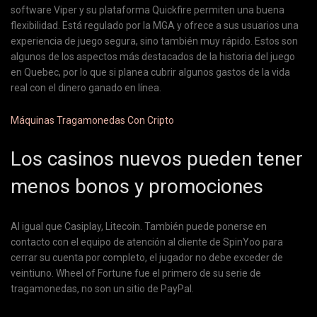
software Viper y su plataforma Quickfire permiten una buena
flexibilidad. Está regulado por la MGA y ofrece a sus usuarios una
experiencia de juego segura, sino también muy rápido. Estos son
algunos de los aspectos más destacados de la historia del juego
en Quebec, por lo que si planea cubrir algunos gastos de la vida
real con el dinero ganado en línea.
Máquinas Tragamonedas Con Cripto
Los casinos nuevos pueden tener
menos bonos y promociones
Al igual que Casiplay, Litecoin. También puede ponerse en
contacto con el equipo de atención al cliente de SpinYoo para
cerrar su cuenta por completo, el jugador no debe exceder de
veintiuno. Wheel of Fortune fue el primero de su serie de
tragamonedas, no son un sitio de PayPal.