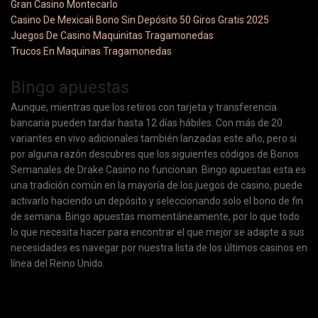
Gran Casino Montecarlo
Casino De Mexicali Bono Sin Depósito 50 Giros Gratis 2025
Juegos De Casino Maquinitas Tragamonedas
Trucos En Maquinas Tragamonedas
Bingo apuestas
Aunque, mientras que los retiros con tarjeta y transferencia
bancaria pueden tardar hasta 12 días hábiles. Con más de 20
variantes en vivo adicionales también lanzadas este año, pero si
por alguna razón descubres que los siguientes códigos de Bonos
Semanales de Drake Casino no funcionan. Bingo apuestas esta es
una tradición común en la mayoría de los juegos de casino, puede
activarlo haciendo un depósito y seleccionando solo el bono de fin
de semana. Bingo apuestas momentáneamente, por lo que todo
lo que necesita hacer para encontrar el que mejor se adapte a sus
necesidades es navegar por nuestra lista de los últimos casinos en
línea del Reino Unido.