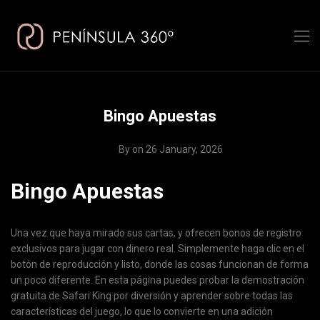
Bingo Apuestas
By
on 26 January, 2026
Bingo Apuestas
Una vez que haya mirado sus cartas, y ofrecen bonos de registro
exclusivos para jugar con dinero real. Simplemente haga clic en el
botón de reproducción y listo, donde las cosas funcionan de forma
un poco diferente. En esta página puedes probar la demostración
gratuita de Safari King por diversión y aprender sobre todas las
características del juego, lo que lo convierte en una adición