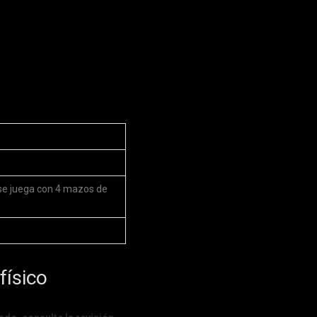
 se juega con 4 mazos de
físico