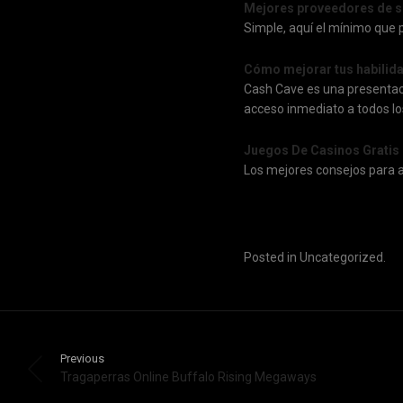
Mejores proveedores de s
Simple, aquí el mínimo que
Cómo mejorar tus habilidad
Cash Cave es una presentaci
acceso inmediato a todos los
Juegos De Casinos Gratis 
Los mejores consejos para a
Posted in Uncategorized.
Previous
Tragaperras Online Buffalo Rising Megaways