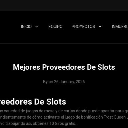
INICIO
EQUIPO
PROYECTOS
INMUEB
Mejores Proveedores De Slots
By
on 26 January, 2026
eedores De Slots
n variedad de juegos de mesa y de cartas donde puede apostar para ga
ndientemente de cómo activaste el juego de bonificación Frost Queen J
 trabajando así, obtienes 10 Giros gratis.