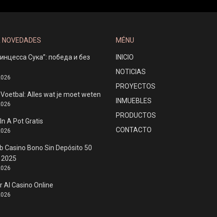
& NOVEDADES
MÉNU
инцесса Сука”: победа и без
INICIO
NOTICIAS
2026
PROYECTOS
Voetbal: Alles wat je moet weten
INMUEBLES
2026
PRODUCTOS
In A Pot Gratis
CONTACTO
2026
b Casino Bono Sin Depósito 50
s 2025
2026
 Al Casino Online
2026