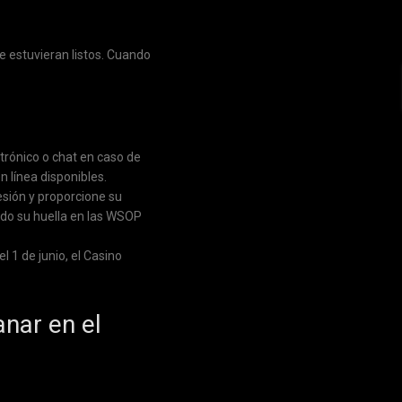
 estuvieran listos. Cuando
ctrónico o chat en caso de
 línea disponibles.
esión y proporcione su
ado su huella en las WSOP
 1 de junio, el Casino
nar en el