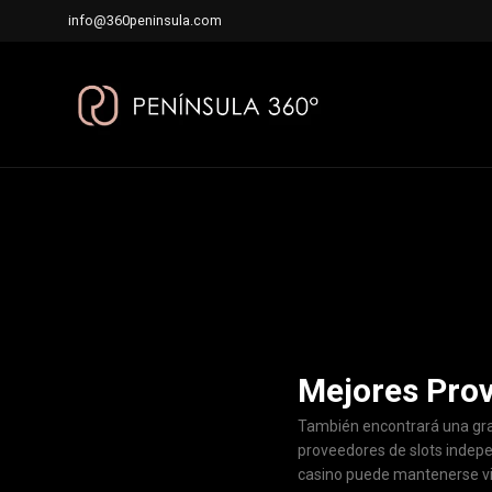
info@360peninsula.com
Mejores Prov
También encontrará una gra
proveedores de slots indepe
casino puede mantenerse vivo