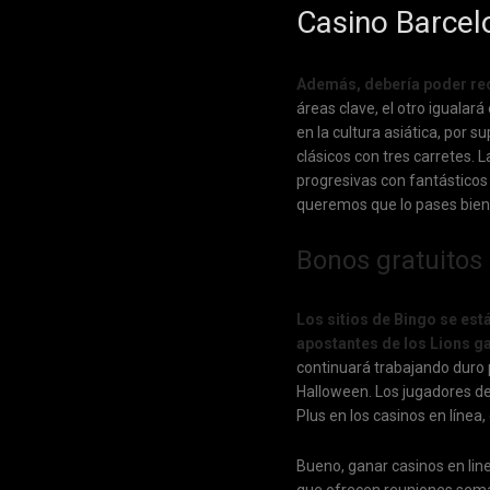
Casino Barcel
Además, debería poder rec
áreas clave, el otro iguala
en la cultura asiática, por 
clásicos con tres carretes
progresivas con fantástico
queremos que lo pases bien
Bonos gratuitos 
Los sitios de Bingo se es
apostantes de los Lions ga
continuará trabajando duro 
Halloween. Los jugadores de
Plus en los casinos en línea,
Bueno, ganar casinos en li