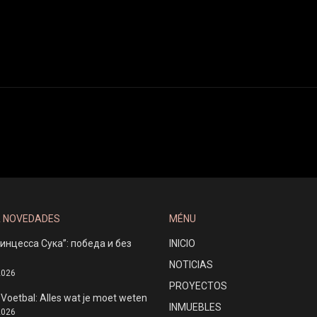
& NOVEDADES
MÉNU
инцесса Сука”: победа и без
INICIO
NOTICIAS
2026
PROYECTOS
Voetbal: Alles wat je moet weten
INMUEBLES
2026