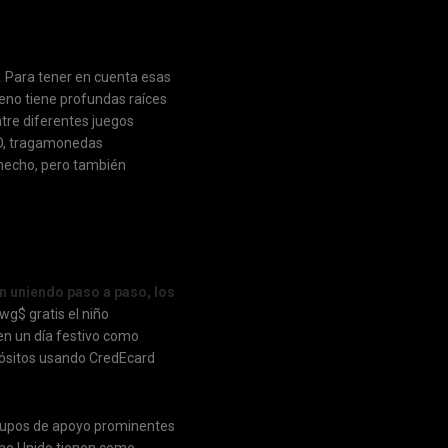
.
Para tener en cuenta esas
Keno tiene profundas raíces
ntre diferentes juegos
GO, tragamonedas
hecho, pero también
n uniendo paso a paso, los
wg$ gratis el niño
en un día festivo como
epósitos usando CredEcard
grupos de apoyo prominentes