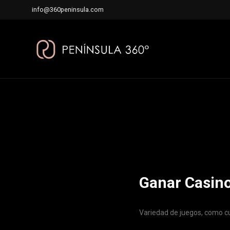
info@360peninsula.com
Ganar Casino
Variedad de juegos, como cu