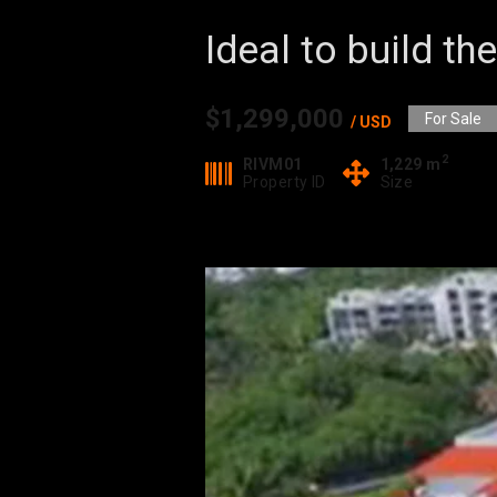
Ideal to build t
$1,299,000
For Sale
/ USD
2
RIVM01
1,229 m
Property ID
Size