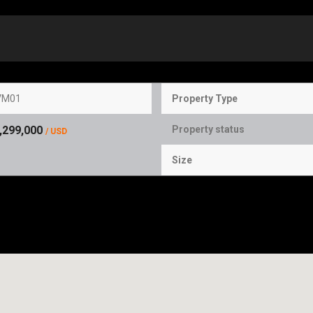
VM01
Property Type
,299,000
Property status
/ USD
Size