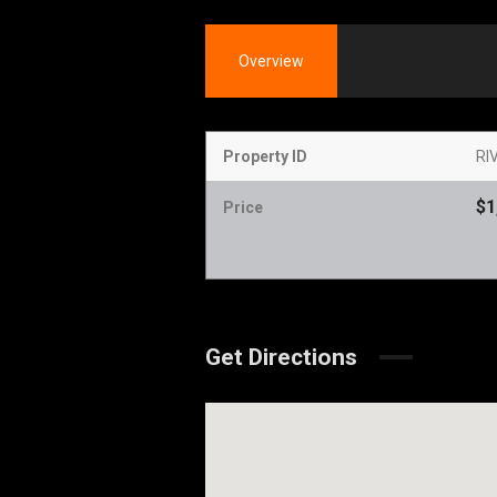
Overview
Property ID
RI
$1
Price
Get Directions