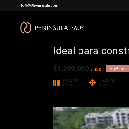
info@360peninsula.com
Ideal para const
$1,299,000
En Venta
/ USD
2
RIVM01
1,229 m
Property ID
Size