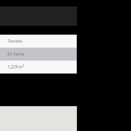
Terreno
En Venta
2
1,229 m