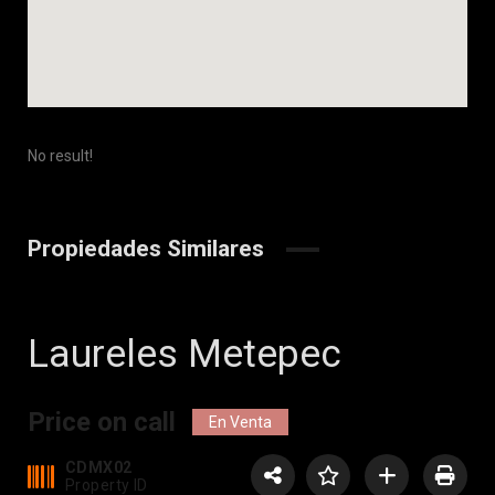
No result!
Propiedades Similares
Laureles Metepec
Price on call
En Venta
CDMX02
Property ID