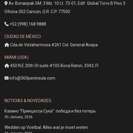
Av. Bonanpak SM. 3 Mz. 10 Lt. 73-01, Edif. Global Torre B Piso 3
Oficina 302 Cancún, Q.R. C.P. 77500
+52 (998) 168 9888
CIUDAD DE MÉXICO
Cda de Vistahermosa #261 Col. General Anaya.
MIAMI (USA)
450 N.E 20th St suite #105 Boca Raton, 3343, Fl.
info@360peninsula.com
NOTICIAS & NOVEDADES
Казино “Принцесса Сука”: победа и без потерь
30 January, 2026
Wedden op Voetbal: Alles wat je moet weten