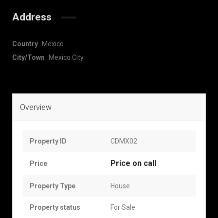
Address
Country
Mexico
City/Town
Mexico City
Overview
Property ID
CDMX02
Price on call
Price
Property Type
House
Property status
For Sale