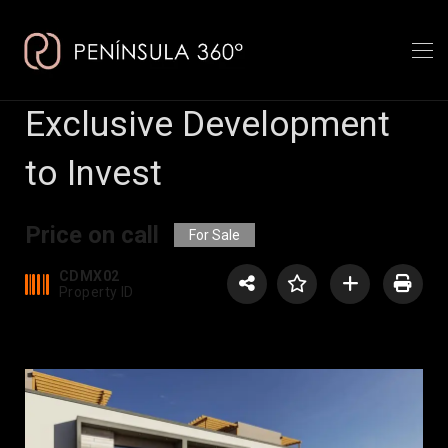
Exclusive Development
to Invest
Price on call
For Sale
CDMX02
Property ID