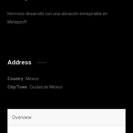
Hermoso desarrollo con una ubicación inmejorable en
Metepec!!!
Address
Country
Mexico
City/Town
Ciudad de México
Overview