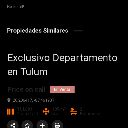
No result!
Propiedades Similares
Exclusivo Departamento
en Tulum
Price on call
En Venta
20.206417, -87.461907
2
TUL003
105 m
2
Property ID
Size
Bathrooms