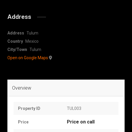
Address
Address
Tulum
Country
Mexico
City/Town
Tulum
Open on Google Maps
Overview
Property ID
TUL003
Price on call
Price