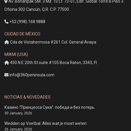
Av. Bonanpak SM. 3 Mz. 10 Lt. 73-01, Edif. Global Torre B Piso 3
Oficina 302 Cancún, Q.R. C.P. 77500
+52 (998) 168 9888
CIUDAD DE MÉXICO
Cda de Vistahermosa #261 Col. General Anaya.
MIAMI (USA)
450 N.E 20th St suite #105 Boca Raton, 3343, Fl.
info@360peninsula.com
NOTICIAS & NOVEDADES
Казино “Принцесса Сука”: победа и без потерь
30 January, 2026
Wedden op Voetbal: Alles wat je moet weten
26 January, 2026