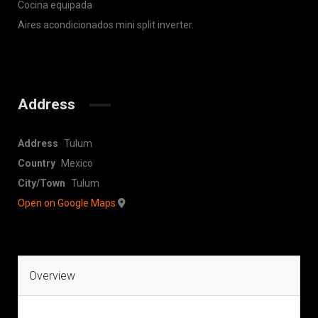
Cocina equipada
Aires acondicionados mini split inverter.
Address
Address
Tulum
Country
Mexico
City/Town
Tulum
Open on Google Maps
Overview