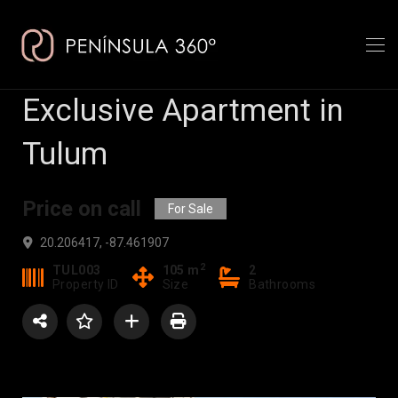
Exclusive Apartment in
Tulum
Price on call
For Sale
20.206417, -87.461907
2
TUL003
105 m
2
Property ID
Size
Bathrooms