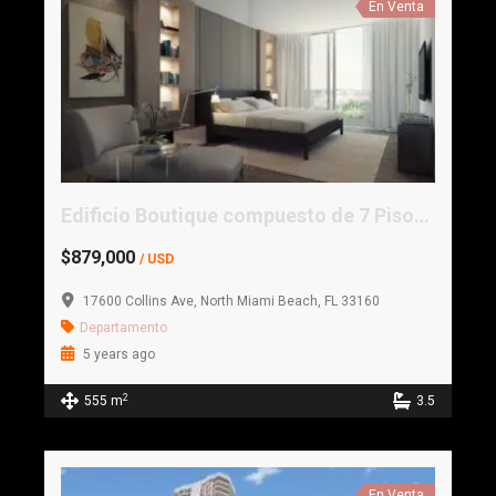
En Venta
Edificio Boutique compuesto de 7 Pisos, 15 Unidades
$879,000
/ USD
17600 Collins Ave, North Miami Beach, FL 33160
Departamento
5 years ago
2
555 m
3.5
En Venta