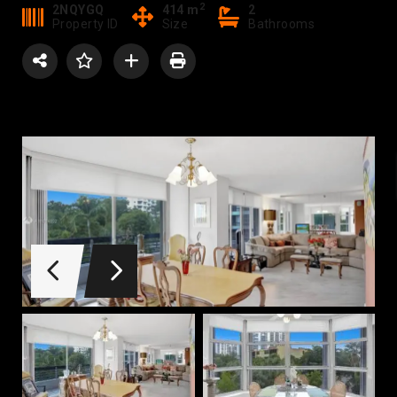
2
2NQYGQ
414 m
2
Property ID
Size
Bathrooms