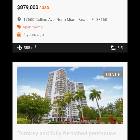
$879,000
/ USD
17600 Collins Ave, North Miami Beach, FL 33160
Apartments
5 years ago
2
555 m
3.5
For Sale
Turnkey and fully furnished penthouse condo.