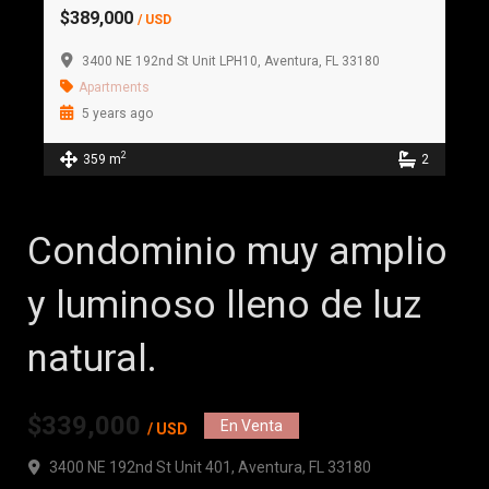
$389,000
/ USD
3400 NE 192nd St Unit LPH10, Aventura, FL 33180
Apartments
5 years ago
2
359 m
2
Condominio muy amplio
y luminoso lleno de luz
natural.
$339,000
En Venta
/ USD
3400 NE 192nd St Unit 401, Aventura, FL 33180