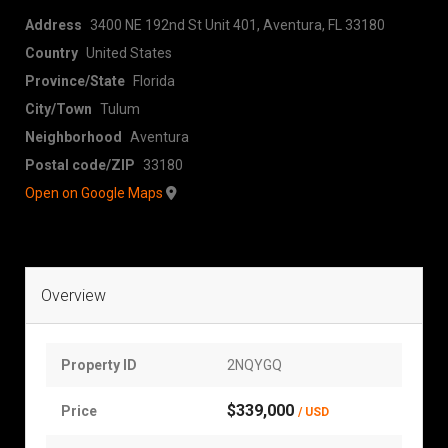
Address
3400 NE 192nd St Unit 401, Aventura, FL 33180
Country
United States
Province/State
Florida
City/Town
Tulum
Neighborhood
Aventura
Postal code/ZIP
33180
Open on Google Maps
Overview
Property ID
2NQYGQ
$339,000
Price
/ USD