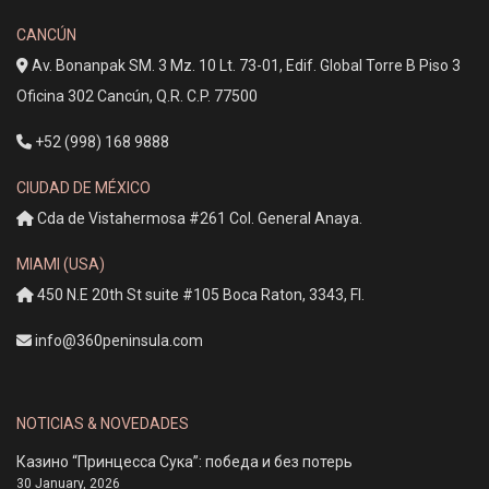
CANCÚN
Av. Bonanpak SM. 3 Mz. 10 Lt. 73-01, Edif. Global Torre B Piso 3
Oficina 302 Cancún, Q.R. C.P. 77500
+52 (998) 168 9888
CIUDAD DE MÉXICO
Cda de Vistahermosa #261 Col. General Anaya.
MIAMI (USA)
450 N.E 20th St suite #105 Boca Raton, 3343, Fl.
info@360peninsula.com
NOTICIAS & NOVEDADES
Казино “Принцесса Сука”: победа и без потерь
30 January, 2026