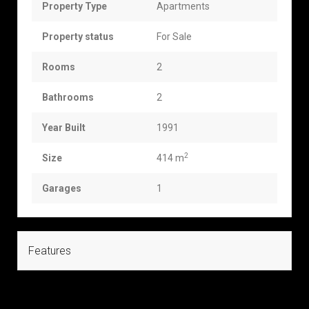
Property Type
Apartments
Property status
For Sale
Rooms
2
Bathrooms
2
Year Built
1991
2
Size
414 m
Garages
1
Features