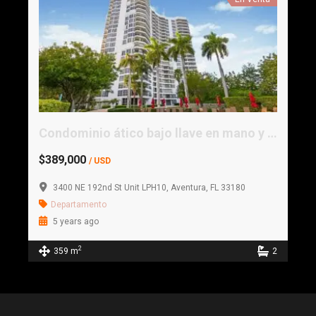
Condominio ático bajo llave en mano y completamente amueblado.
$389,000
/ USD
3400 NE 192nd St Unit LPH10, Aventura, FL 33180
Departamento
5 years ago
2
359 m
2