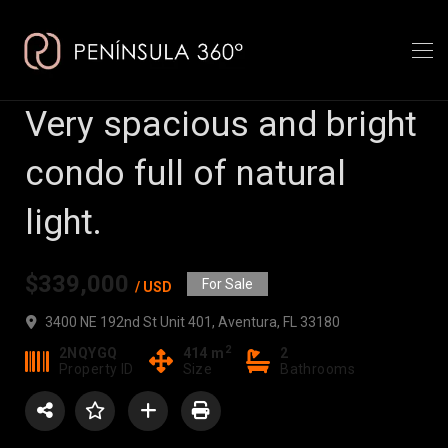
Very spacious and bright
condo full of natural
light.
$339,000
For Sale
/ USD
3400 NE 192nd St Unit 401, Aventura, FL 33180
2
2NQYGQ
414 m
2
Property ID
Size
Bathrooms