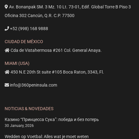
Av. Bonanpak SM. 3 Mz. 10 Lt. 73-01, Edif. Global Torre B Piso 3
Oficina 302 Cancún, Q.R. C.P. 77500
+52 (998) 168 9888
CIUDAD DE MÉXICO
Cda de Vistahermosa #261 Col. General Anaya.
MIAMI (USA)
450 N.E 20th St suite #105 Boca Raton, 3343, Fl.
info@360peninsula.com
NOTICIAS & NOVEDADES
Казино “Принцесса Сука”: победа и без потерь
30 January, 2026
Wedden op Voetbal: Alles wat je moet weten